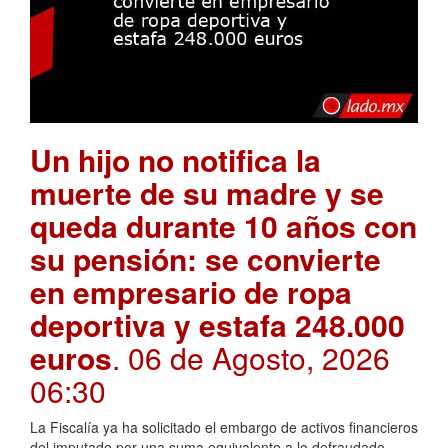
Un hijo no notifica la
muerte de su madre y se
queda durante 10 años con
su pensión: se convierte
en empresario de ropa
deportiva y estafa 248.000
euros
. 06 de Agosto, 2026
06:30
La Fiscalía ya ha solicitado el embargo de activos financieros
del imputado por una suma equivalente a lo defraudado