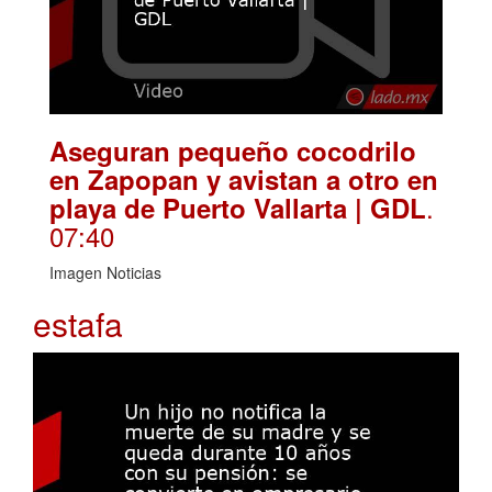
Aseguran pequeño cocodrilo
en Zapopan y avistan a otro en
.
playa de Puerto Vallarta | GDL
07:40
Imagen Noticias
estafa