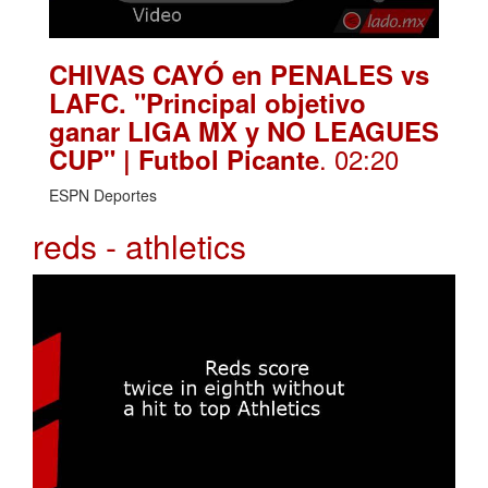
CHIVAS CAYÓ en PENALES vs
LAFC. "Principal objetivo
ganar LIGA MX y NO LEAGUES
. 02:20
CUP" | Futbol Picante
ESPN Deportes
reds - athletics