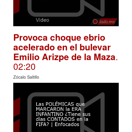
Provoca choque ebrio
acelerado en el bulevar
Emilio Arizpe de la Maza
.
02:20
Zócalo Saltillo