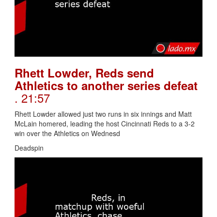
Rhett Lowder, Reds send
Athletics to another series defeat
. 21:57
Rhett Lowder allowed just two runs in six innings and Matt
McLain homered, leading the host Cincinnati Reds to a 3-2
win over the Athletics on Wednesd
Deadspin