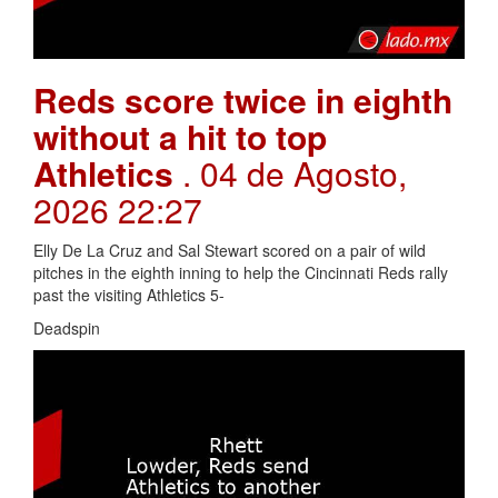
Reds score twice in eighth
without a hit to top
Athletics
. 04 de Agosto,
2026 22:27
Elly De La Cruz and Sal Stewart scored on a pair of wild
pitches in the eighth inning to help the Cincinnati Reds rally
past the visiting Athletics 5-
Deadspin