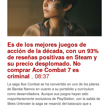
Es de los mejores juegos de
acción de la década, con un 93%
de reseñas positivas en Steam y
su precio desplomado. No
comprar Ace Combat 7 es
. 08:37
criminal
La saga Ace Combat se ha convertido en uno de los pilares
de Bandai Namco en cuanto a su portafolio y currículum
como desarrolladora. Aunque sus juegos hayan sido
mayoritariamente exclusivos de PlayStation, con la salida de
Skies Unknown la saga se resarció del batacazo que s