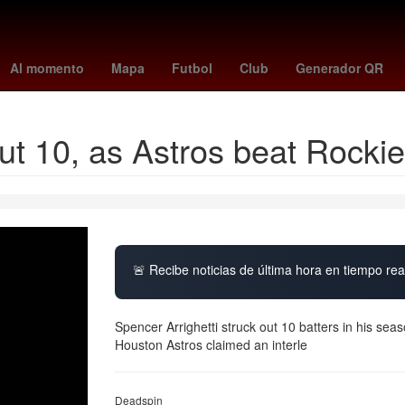
a
vincular linea
Aguascalientes
Senador
Perú
Pago
Brasil
Al momento
Mapa
Futbol
Club
Generador QR
out 10, as Astros beat Rocki
🚨 Recibe noticias de última hora en tiempo real
Spencer Arrighetti struck out 10 batters in his s
Houston Astros claimed an interle
Deadspin