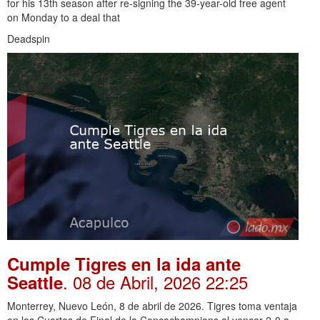
for his 13th season after re-signing the 39-year-old free agent
on Monday to a deal that
Deadspin
Cumple Tigres en la ida ante
. 08 de Abril, 2026 22:25
Seattle
Monterrey, Nuevo León, 8 de abril de 2026. Tigres toma ventaja
en los Cuartos de Final de la Concachampions al vencer 2-0 a