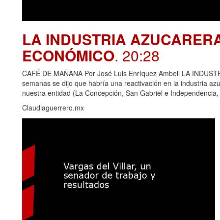
LA INDUSTRIA AZUCARER
ECONÓMICO
. 20:28
CAFÉ DE MAÑANA Por José Luis Enríquez Ambell LA IND
semanas se dijo que habría una reactivación en la industria azu
nuestra entidad (La Concepción, San Gabriel e Independencia,
Claudiaguerrero.mx