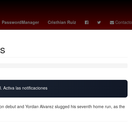
Argentina
Scotiabank
PasswordManager
Cristhian Ruiz
Contacto
es
. Activa las notificaciones
eason debut and Yordan Alvarez slugged his seventh home run, as the