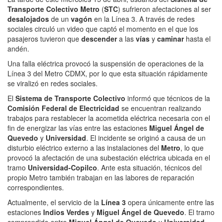
Transporte Colectivo Metro
(
STC
) sufrieron afectaciones al ser
desalojados
de un
vagón
en la Línea 3. A través de redes
sociales circuló un video que captó el momento en el que los
pasajeros tuvieron que
descender
a las
vías
y
caminar
hasta el
andén.
Una falla eléctrica provocó la suspensión de operaciones de la
Línea 3 del Metro CDMX, por lo que esta situación rápidamente
se viralizó en redes sociales.
El
Sistema de Transporte Colectivo
informó que técnicos de la
Comisión Federal de Electricidad
se encuentran realizando
trabajos para restablecer la acometida eléctrica necesaria con el
fin de energizar las vías entre las estaciones
Miguel Ángel de
Quevedo
y
Universidad
. El incidente se originó a causa de un
disturbio eléctrico externo a las instalaciones del
Metro
, lo que
provocó la afectación de una subestación eléctrica ubicada en el
tramo
Universidad-Copilco
. Ante esta situación, técnicos del
propio Metro también trabajan en las labores de reparación
correspondientes.
Actualmente, el servicio de la
Línea 3
opera únicamente entre las
estaciones
Indios Verdes
y
Miguel Ángel de Quevedo
. El tramo
comprendido entre
Miguel Ángel de Quevedo
y
Universidad