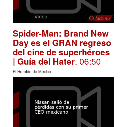
Spider-Man: Brand New
Day es el GRAN regreso
del cine de superhéroes
| Guía del Hater
. 06:50
El Heraldo de México