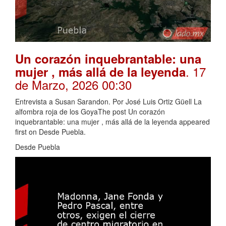
Un corazón inquebrantable: una
. 17
mujer , más allá de la leyenda
de Marzo, 2026 00:30
Entrevista a Susan Sarandon. Por José Luis Ortiz Güell La
alfombra roja de los GoyaThe post Un corazón
inquebrantable: una mujer , más allá de la leyenda appeared
first on Desde Puebla.
Desde Puebla