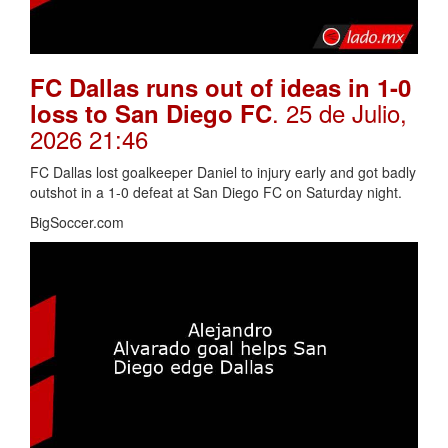
FC Dallas runs out of ideas in 1-0
. 25 de Julio,
loss to San Diego FC
2026 21:46
FC Dallas lost goalkeeper Daniel to injury early and got badly
outshot in a 1-0 defeat at San Diego FC on Saturday night.
BigSoccer.com