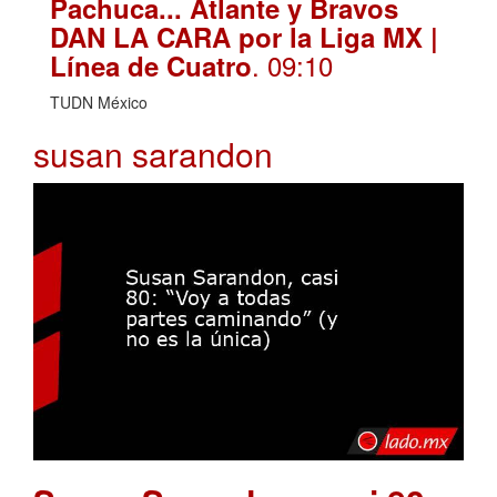
Pachuca... Atlante y Bravos
DAN LA CARA por la Liga MX |
. 09:10
Línea de Cuatro
TUDN México
susan sarandon