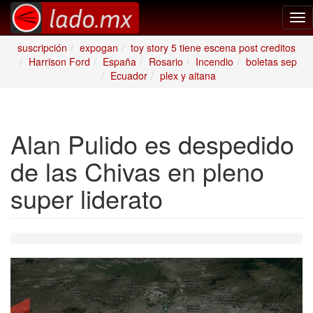
Tog
nav
suscripción
expogan
toy story 5 tiene escena post creditos
Harrison Ford
España
Rosario
Incendio
boletas sep
Ecuador
plex y aitana
Alan Pulido es despedido
de las Chivas en pleno
super liderato