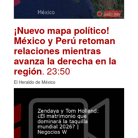
¡Nuevo mapa político!
México y Perú retoman
relaciones mientras
avanza la derecha en la
región
. 23:50
El Heraldo de México