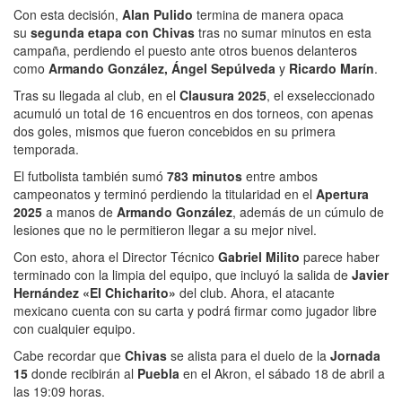
Con esta decisión,
Alan Pulido
termina de manera opaca
su
segunda etapa con Chivas
tras no sumar minutos en esta
campaña, perdiendo el puesto ante otros buenos delanteros
como
Armando González, Ángel Sepúlveda
y
Ricardo Marín
.
Tras su llegada al club, en el
Clausura 2025
, el exseleccionado
acumuló un total de 16 encuentros en dos torneos, con apenas
dos goles, mismos que fueron concebidos en su primera
temporada.
El futbolista también sumó
783 minutos
entre ambos
campeonatos y terminó perdiendo la titularidad en el
Apertura
2025
a manos de
Armando González
, además de un cúmulo de
lesiones que no le permitieron llegar a su mejor nivel.
Con esto, ahora el Director Técnico
Gabriel Milito
parece haber
terminado con la limpia del equipo, que incluyó la salida de
Javier
Hernández «El Chicharito»
del club. Ahora, el atacante
mexicano cuenta con su carta y podrá firmar como jugador libre
con cualquier equipo.
Cabe recordar que
Chivas
se alista para el duelo de la
Jornada
15
donde recibirán al
Puebla
en el Akron, el sábado 18 de abril a
las 19:09 horas.