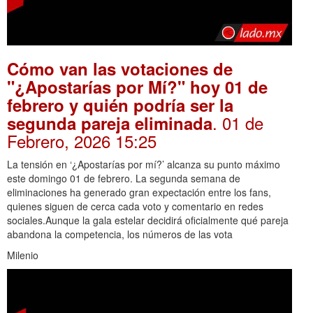
Cómo van las votaciones de
"¿Apostarías por Mí?" hoy 01 de
febrero y quién podría ser la
. 01 de
segunda pareja eliminada
Febrero, 2026 15:25
La tensión en ‘¿Apostarías por mí?’ alcanza su punto máximo
este domingo 01 de febrero. La segunda semana de
eliminaciones ha generado gran expectación entre los fans,
quienes siguen de cerca cada voto y comentario en redes
sociales.Aunque la gala estelar decidirá oficialmente qué pareja
abandona la competencia, los números de las vota
Milenio