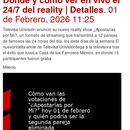
24/7 del reality | Detalles
. 01
de Febrero, 2026 11:25
Televisa Univisión anunció su nuevo reality show ¿Apostarías
por Mí?, un formato de streaming que transmitirá a 12 parejas
de famosos las 24 horas del día, los siete días de la semana.El
nuevoreality show de Televisa Univisiónllega a la televisora tras
el éxito que tuvoLa Casa de los Famosos México, en donde 15
participantes fueron graba
Milenio