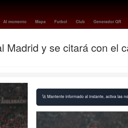
4 julio
cyclospora
posiciones de eliminatorias copa del mundo
Ch
Al momento
Mapa
Futbol
Club
Generador QR
l Madrid y se citará con e
🚀 Mantente informado al instante, activa las n