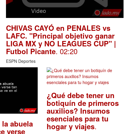
CHIVAS CAYÓ en PENALES vs
LAFC. "Principal objetivo ganar
LIGA MX y NO LEAGUES CUP" |
. 02:20
Futbol Picante
ESPN Deportes
¿Qué debe tener un
botiquín de primeros
auxilios? Insumos
esenciales para tu
 la abuela
.
hogar y viajes
e verse