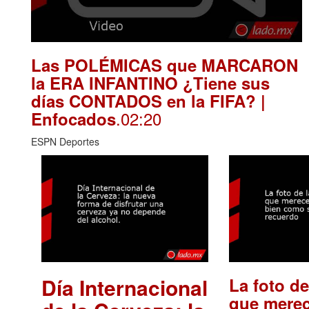
Las POLÉMICAS que MARCARON
la ERA INFANTINO ¿Tiene sus
días CONTADOS en la FIFA? |
.02:20
Enfocados
ESPN Deportes
Día Internacional
La foto de
que merec