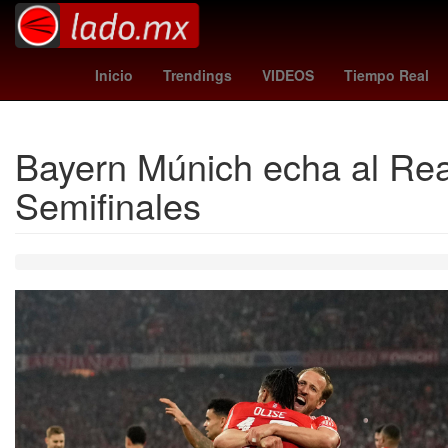
Hugo Lloris
Venezolanos
Alfombra Roja
Inicio
Trendings
VIDEOS
Tiempo Real
Bayern Múnich echa al Rea
Semifinales