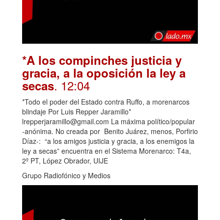
*A los compinches justicia y
gracia, a la oposición la ley a
. 12:04
secas
*Todo el poder del Estado contra Ruffo, a morenarcos
blindaje Por Luis Repper Jaramillo*
lrepperjaramillo@gmail.com La máxima político/popular
-anónima. No creada por Benito Juárez, menos, Porfirio
Díaz-: “a los amigos justicia y gracia, a los enemigos la
ley a secas” encuentra en el Sistema Morenarco: T4a,
2º PT, López Obrador, UIJE
Grupo Radiofónico y Medios