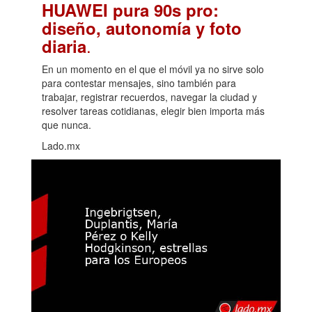
HUAWEI pura 90s pro:
diseño, autonomía y foto
.
diaria
En un momento en el que el móvil ya no sirve solo
para contestar mensajes, sino también para
trabajar, registrar recuerdos, navegar la ciudad y
resolver tareas cotidianas, elegir bien importa más
que nunca.
Lado.mx