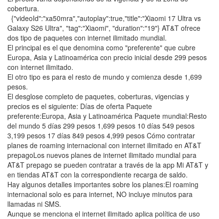
cobertura.
{"videoId":"xa50mra","autoplay":true,"title":"Xiaomi 17 Ultra vs
Galaxy S26 Ultra", "tag":"Xiaomi", "duration":"19"} AT&T ofrece
dos tipo de paquetes con internet ilimitado mundial.
El principal es el que denomina como "preferente" que cubre
Europa, Asia y Latinoamérica con precio inicial desde 299 pesos
con internet ilimitado.
El otro tipo es para el resto de mundo y comienza desde 1,699
pesos.
El desglose completo de paquetes, coberturas, vigencias y
precios es el siguiente: Días de oferta Paquete
preferente:Europa, Asia y Latinoamérica Paquete mundial:Resto
del mundo 5 días 299 pesos 1,699 pesos 10 días 549 pesos
3,199 pesos 17 días 849 pesos 4,999 pesos Cómo contratar
planes de roaming internacional con internet ilimitado en AT&T
prepagoLos nuevos planes de internet ilimitado mundial para
AT&T prepago se pueden contratar a través de la app Mi AT&T y
en tiendas AT&T con la correspondiente recarga de saldo.
Hay algunos detalles importantes sobre los planes:El roaming
internacional solo es para internet, NO incluye minutos para
llamadas ni SMS.
Aunque se menciona el internet ilimitado aplica política de uso