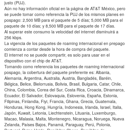
justo (PUJ).
Aún no hay información oficial en la página de AT&T México, pero
se puede tomar como referencia la PUJ de los mismos planes en
pospago: 2,500 MB para el paquete de 5 días; 5,000 MB para el
paquete de 10 días; y 8,500 MB para el paquete de 17 días.
Al superar este consumo la velocidad del internet disminuirá a
256 kbps.
La vigencia de los paquetes de roaming internacional en prepago
comienza a contar desde la hora de compra del paquete.
El internet no se puede compartir, es solo para usar en el
dispositivo con el chip de AT&T.
Tomando como referencia los paquetes de roaming internacional
pospago, la cobertura del paquete preferente es: Albania,
Alemania, Argentina, Australia, Austria, Bangladés, Baréin,
Bélgica, Belice, Bielorrusia, Bolivia, Brasil, Bulgaria, Catar, Chile,
China, Colombia, Corea del Sur, Costa Rica, Croacia, Dinamarca,
Ecuador, El Salvador, Eslovaquia, Eslovenia, España, Estonia,
Filipinas, Finlandia, Fiyi, Francia, Ghana, Grecia, Guatemala,
Honduras, Hong Kong, Hungría, Indonesia, Irlanda, Israel, Italia,
Japón, Kuwait, Letonia, Liechtenstein, Lituania, Luxemburgo,
Macao, Malasia, Malta, Montenegro, Nicaragua, Noruega, Nueva
Zelanda, Países Bajos, Panamá, Paraguay, Perú, Polonia,