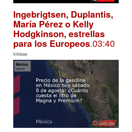
Ingebrigtsen, Duplantis,
María Pérez o Kelly
Hodgkinson, estrellas
para los Europeos
.03:40
Infobae