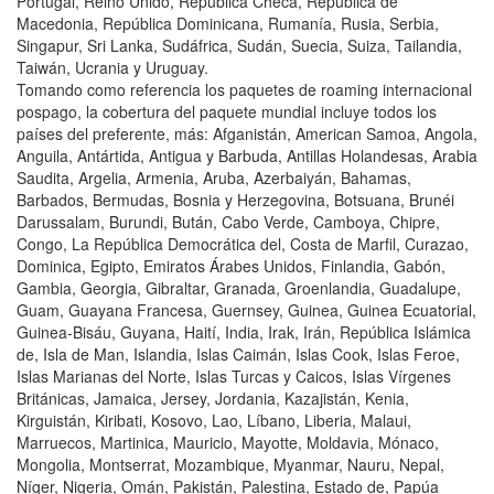
Portugal, Reino Unido, República Checa, República de
Macedonia, República Dominicana, Rumanía, Rusia, Serbia,
Singapur, Sri Lanka, Sudáfrica, Sudán, Suecia, Suiza, Tailandia,
Taiwán, Ucrania y Uruguay.
Tomando como referencia los paquetes de roaming internacional
pospago, la cobertura del paquete mundial incluye todos los
países del preferente, más: Afganistán, American Samoa, Angola,
Anguila, Antártida, Antigua y Barbuda, Antillas Holandesas, Arabia
Saudita, Argelia, Armenia, Aruba, Azerbaiyán, Bahamas,
Barbados, Bermudas, Bosnia y Herzegovina, Botsuana, Brunéi
Darussalam, Burundi, Bután, Cabo Verde, Camboya, Chipre,
Congo, La República Democrática del, Costa de Marfil, Curazao,
Dominica, Egipto, Emiratos Árabes Unidos, Finlandia, Gabón,
Gambia, Georgia, Gibraltar, Granada, Groenlandia, Guadalupe,
Guam, Guayana Francesa, Guernsey, Guinea, Guinea Ecuatorial,
Guinea-Bisáu, Guyana, Haití, India, Irak, Irán, República Islámica
de, Isla de Man, Islandia, Islas Caimán, Islas Cook, Islas Feroe,
Islas Marianas del Norte, Islas Turcas y Caicos, Islas Vírgenes
Británicas, Jamaica, Jersey, Jordania, Kazajistán, Kenia,
Kirguistán, Kiribati, Kosovo, Lao, Líbano, Liberia, Malaui,
Marruecos, Martinica, Mauricio, Mayotte, Moldavia, Mónaco,
Mongolia, Montserrat, Mozambique, Myanmar, Nauru, Nepal,
Níger, Nigeria, Omán, Pakistán, Palestina, Estado de, Papúa