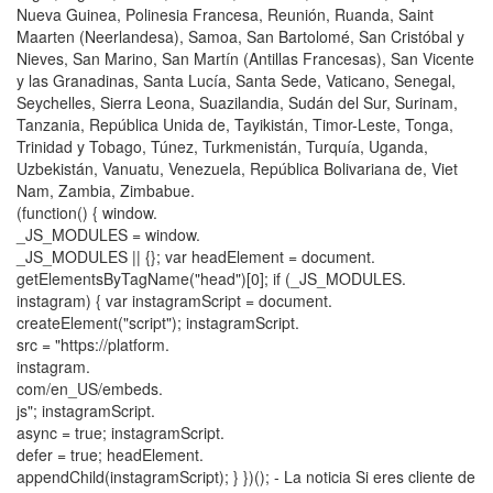
Nueva Guinea, Polinesia Francesa, Reunión, Ruanda, Saint
Maarten (Neerlandesa), Samoa, San Bartolomé, San Cristóbal y
Nieves, San Marino, San Martín (Antillas Francesas), San Vicente
y las Granadinas, Santa Lucía, Santa Sede, Vaticano, Senegal,
Seychelles, Sierra Leona, Suazilandia, Sudán del Sur, Surinam,
Tanzania, República Unida de, Tayikistán, Timor-Leste, Tonga,
Trinidad y Tobago, Túnez, Turkmenistán, Turquía, Uganda,
Uzbekistán, Vanuatu, Venezuela, República Bolivariana de, Viet
Nam, Zambia, Zimbabue.
(function() { window.
_JS_MODULES = window.
_JS_MODULES || {}; var headElement = document.
getElementsByTagName("head")[0]; if (_JS_MODULES.
instagram) { var instagramScript = document.
createElement("script"); instagramScript.
src = "https://platform.
instagram.
com/en_US/embeds.
js"; instagramScript.
async = true; instagramScript.
defer = true; headElement.
appendChild(instagramScript); } })(); - La noticia Si eres cliente de