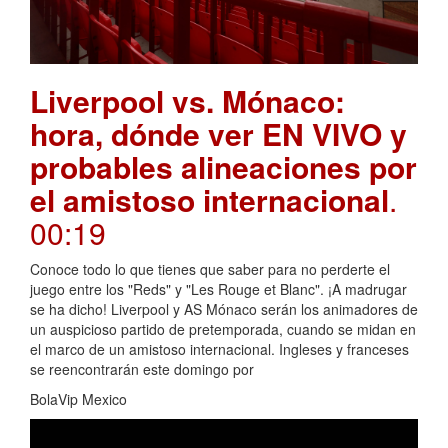
Liverpool vs. Mónaco:
hora, dónde ver EN VIVO y
probables alineaciones por
el amistoso internacional
.
00:19
Conoce todo lo que tienes que saber para no perderte el
juego entre los "Reds" y "Les Rouge et Blanc". ¡A madrugar
se ha dicho! Liverpool y AS Mónaco serán los animadores de
un auspicioso partido de pretemporada, cuando se midan en
el marco de un amistoso internacional. Ingleses y franceses
se reencontrarán este domingo por
BolaVip Mexico