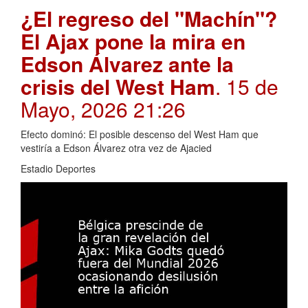
¿El regreso del "Machín"?
El Ajax pone la mira en
Edson Álvarez ante la
crisis del West Ham
. 15 de
Mayo, 2026 21:26
Efecto dominó: El posible descenso del West Ham que
vestiría a Edson Álvarez otra vez de Ajacied
Estadio Deportes