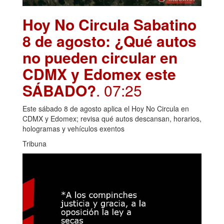
Hoy No Circula Sabatino
8 de agosto: ¿Qué autos
no pueden circular en
CDMX y Edomex este
SÁBADO?
. 07:25
Este sábado 8 de agosto aplica el Hoy No Circula en
CDMX y Edomex; revisa qué autos descansan, horarios,
hologramas y vehículos exentos
Tribuna