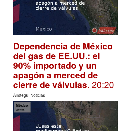
Dependencia de México
del gas de EE.UU.: el
90% importado y un
apagón a merced de
cierre de válvulas
. 20:20
Aristegui Noticias