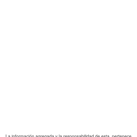
La información agregada y la responsabilidad de esta, pertenece