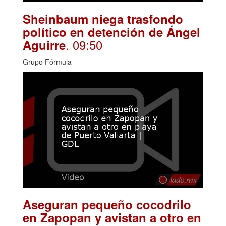
Sheinbaum niega trasfondo
político en detención de Ángel
. 09:50
Aguirre
Grupo Fórmula
Aseguran pequeño cocodrilo
en Zapopan y avistan a otro en