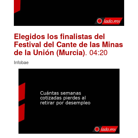
Elegidos los finalistas del
Festival del Cante de las Minas
. 04:20
de la Unión (Murcia)
Infobae