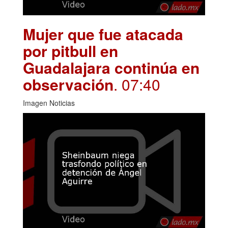
Mujer que fue atacada
por pitbull en
Guadalajara continúa en
observación
. 07:40
Imagen Noticias