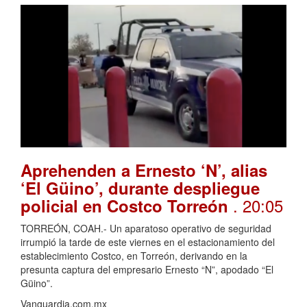
Aprehenden a Ernesto ‘N’, alias
‘El Güino’, durante despliegue
. 20:05
policial en Costco Torreón
TORREÓN, COAH.- Un aparatoso operativo de seguridad
irrumpió la tarde de este viernes en el estacionamiento del
establecimiento Costco, en Torreón, derivando en la
presunta captura del empresario Ernesto “N”, apodado “El
Güino”.
Vanguardia.com.mx