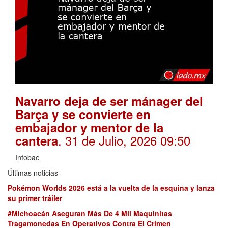
Navarro deja de ser mánager del
Barça y se convierte en
embajador y mentor de la
. 31 de Julio, 2026 09:50
cantera
Infobae
Últimas noticias
Pokémon Worlds 2026 está a la vuelta de la esquina y lanza
su primer tráiler
#Michoacán Aseguran Más De 4 Mil Maquinitas
Tragamonedas En Operativos Contra El Crimen