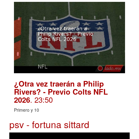
¿Otra vez traerán a Philip
Rivers? - Previo Colts NFL
. 23:50
2026
Primero y 10
psv - fortuna sittard