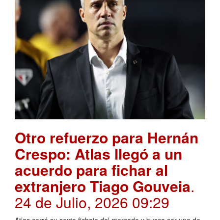
Otro refuerzo para Hernán
Crespo: Atlas llegó a un
acuerdo para fichar al
extranjero Tiago Gouveia
.
24 de Julio, 2026 09:29
Atlas cerró su sexto fichaje del mercado y busca ser uno de