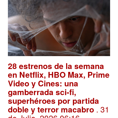
28 estrenos de la semana
en Netflix, HBO Max, Prime
Video y Cines: una
gamberrada sci-fi,
superhéroes por partida
doble y terror macabro
. 31
de Julio, 2026 06:16