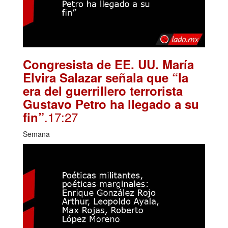
Congresista de EE. UU. María
Elvira Salazar señala que “la
era del guerrillero terrorista
Gustavo Petro ha llegado a su
.17:27
fin”
Semana