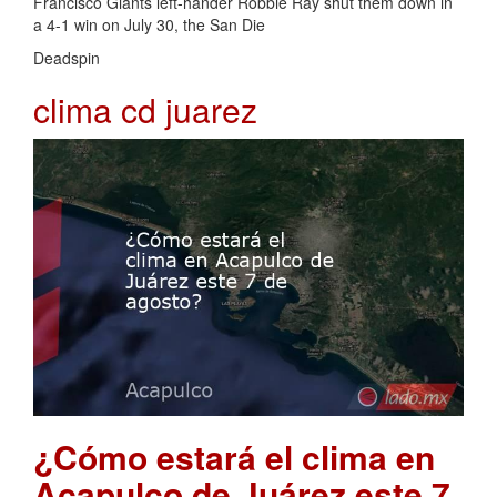
Francisco Giants left-hander Robbie Ray shut them down in
a 4-1 win on July 30, the San Die
Deadspin
clima cd juarez
¿Cómo estará el clima en
Acapulco de Juárez este 7