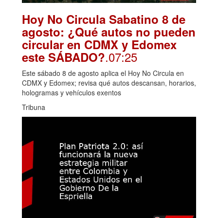
Hoy No Circula Sabatino 8 de
agosto: ¿Qué autos no pueden
circular en CDMX y Edomex
.07:25
este SÁBADO?
Este sábado 8 de agosto aplica el Hoy No Circula en
CDMX y Edomex; revisa qué autos descansan, horarios,
hologramas y vehículos exentos
Tribuna