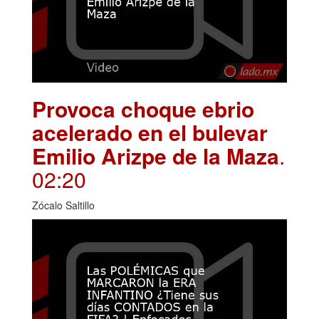
Provoca choque ebrio
acelerado en el bulevar
Emilio Arizpe de la Maza
.
02:20
Zócalo Saltillo