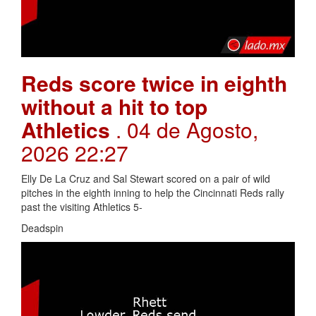
Reds score twice in eighth
without a hit to top
Athletics
. 04 de Agosto,
2026 22:27
Elly De La Cruz and Sal Stewart scored on a pair of wild
pitches in the eighth inning to help the Cincinnati Reds rally
past the visiting Athletics 5-
Deadspin