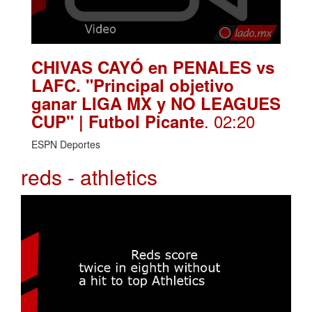
CHIVAS CAYÓ en PENALES vs
LAFC. "Principal objetivo
ganar LIGA MX y NO LEAGUES
. 02:20
CUP" | Futbol Picante
ESPN Deportes
reds - athletics