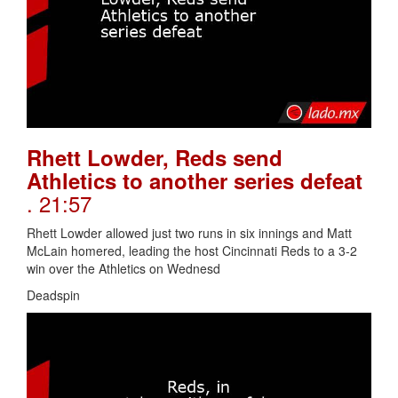
Rhett Lowder, Reds send
Athletics to another series defeat
. 21:57
Rhett Lowder allowed just two runs in six innings and Matt
McLain homered, leading the host Cincinnati Reds to a 3-2
win over the Athletics on Wednesd
Deadspin