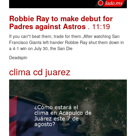
Robbie Ray to make debut for
. 11:19
Padres against Astros
If you can"t beat them, trade for them.,After watching San
Francisco Giants left-hander Robbie Ray shut them down in
a 4-1 win on July 30, the San Die
Deadspin
clima cd juarez