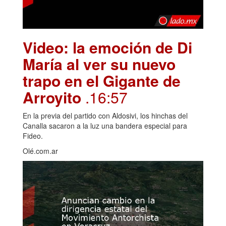
Video: la emoción de Di
María al ver su nuevo
trapo en el Gigante de
Arroyito
.16:57
En la previa del partido con Aldosivi, los hinchas del
Canalla sacaron a la luz una bandera especial para
Fideo.
Olé.com.ar