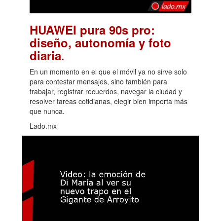
HUAWEI pura 90s pro:
diseño, autonomía y foto
.
diaria
En un momento en el que el móvil ya no sirve solo
para contestar mensajes, sino también para
trabajar, registrar recuerdos, navegar la ciudad y
resolver tareas cotidianas, elegir bien importa más
que nunca.
Lado.mx