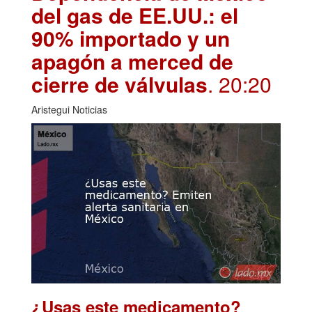
del gas de EE.UU.: el
90% importado y un
apagón a merced de
cierre de válvulas
. 20:20
Aristegui Noticias
¿Usas este medicamento?