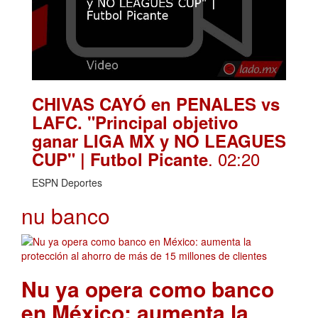
CHIVAS CAYÓ en PENALES vs
LAFC. "Principal objetivo
ganar LIGA MX y NO LEAGUES
. 02:20
CUP" | Futbol Picante
ESPN Deportes
nu banco
Nu ya opera como banco
en México: aumenta la