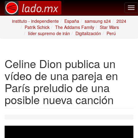
Tog
nav
instituto - independiente
España
samsung s24
2024
Patrik Schick
The Addams Family
Star Wars
líder supremo de irán
Digitalización
Perú
Celine Dion publica un
vídeo de una pareja en
París preludio de una
posible nueva canción