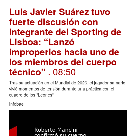
Luis Javier Suárez tuvo
fuerte discusión con
integrante del Sporting de
Lisboa: “Lanzó
improperios hacia uno de
los miembros del cuerpo
técnico”
. 08:50
Tras su actuación en el Mundial de 2026, el jugador samario
vivió momentos de tensión durante una práctica con el
cuadro de los "Leones"
Infobae