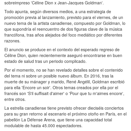
sobreimpreso 'Céline Dion x Jean-Jacques Goldman'.
Todo apunta, según diversos medios, a una estrategia de
promoción previa al lanzamiento, previsto para el viernes, de un
nuevo tema de la artista canadiense, compuesto por Goldman, lo
que supondría el reencuentro de dos figuras clave de la música
francófona, tras años alejados del foco mediático por diferentes
razones.
El anuncio se produce en el contexto del esperado regreso de
Céline Dion, quien recientemente aseguró encontrarse en buen
estado de salud tras un periodo complicado.
Por el momento, no se han revelado detalles sobre el contenido
del tema ni sobre un posible nuevo álbum. En 2016, tras la
muerte de su mánager y marido, René Angélil, Goldman escribió
para ella 'Encore un soir'. Otros temas creados por ella por el
francés son 'S'il suffisait d'aimer' o 'Pour que tu m'aimes encore',
entre otros.
La estrella canadiense tiene previsto ofrecer dieciséis conciertos
para su gran retorno al escenario el próximo otoño en París, en el
pabellón La Défense Arena, que tiene una capacidad total
modulable de hasta 45.000 espectadores.