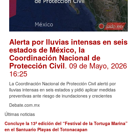
Alerta por lluvias intensas en seis
estados de México, la
Coordinación Nacional de
. 09 de Mayo, 2026
Protección Civil
16:25
La Coordinación Nacional de Protección Civil alertó por
lluvias intensas en seis estados y pidió aplicar medidas
preventivas ante riesgo de inundaciones y crecientes
Debate.com.mx
Últimas noticias
Concluye la 13ª edición del “Festival de la Tortuga Marina”
en el Santuario Playas del Totonacapan