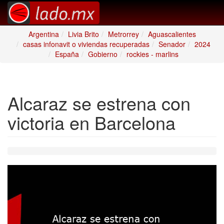
Argentina
Livia Brito
Metrorrey
Aguascalientes
casas infonavit o viviendas recuperadas
Senador
2024
España
Gobierno
rockies - marlins
Alcaraz se estrena con
victoria en Barcelona