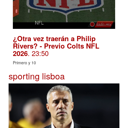
¿Otra vez traerán a Philip
Rivers? - Previo Colts NFL
. 23:50
2026
Primero y 10
sporting lisboa