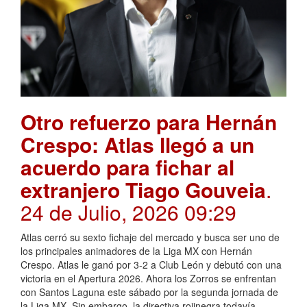
Otro refuerzo para Hernán
Crespo: Atlas llegó a un
acuerdo para fichar al
extranjero Tiago Gouveia
.
24 de Julio, 2026 09:29
Atlas cerró su sexto fichaje del mercado y busca ser uno de
los principales animadores de la Liga MX con Hernán
Crespo. Atlas le ganó por 3-2 a Club León y debutó con una
victoria en el Apertura 2026. Ahora los Zorros se enfrentan
con Santos Laguna este sábado por la segunda jornada de
la Liga MX. Sin embargo, la directiva rojinegra todavía