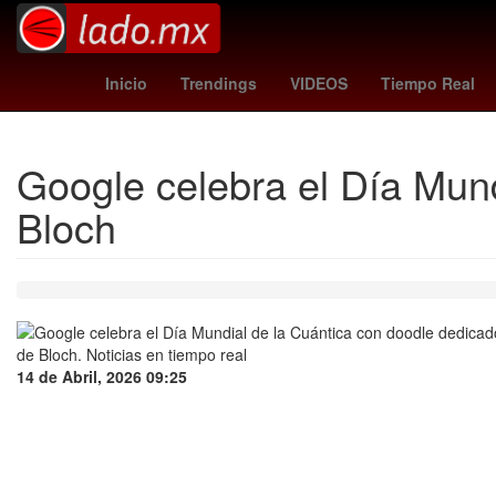
Época de Oro del cine mexicano
arsenal - dortmund
Daniel 
Inicio
Trendings
VIDEOS
Tiempo Real
Google celebra el Día Mund
Bloch
14 de Abril, 2026 09:25