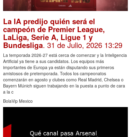
La IA predijo quién será el
campeón de Premier League,
LaLiga, Serie A, Ligue 1 y
. 31 de Julio, 2026 13:29
Bundesliga
La temporada 2026-27 está cerca de comenzar y la Inteligencia
Artificial ya tiene a sus candidatos. Los equipos más
importantes de Europa ya están disputando sus primeros
amistosos de pretemporada. Todos los campeonatos
comenzarán en agosto y clubes como Real Madrid, Chelsea o
Bayern Múnich siguen trabajando en la puesta a punto de cara
a la c
BolaVip Mexico