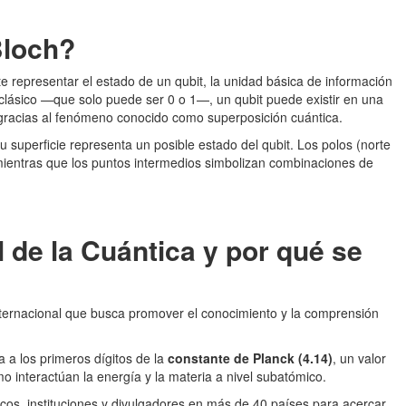
Bloch?
e representar el estado de un qubit, la unidad básica de información
 clásico —que solo puede ser 0 o 1—, un qubit puede existir en una
racias al fenómeno conocido como superposición cuántica.
u superficie representa un posible estado del qubit. Los polos (norte
 mientras que los puntos intermedios simbolizan combinaciones de
 de la Cuántica y por qué se
internacional que busca promover el conocimiento y la comprensión
 a los primeros dígitos de la
constante de Planck (4.14)
, un valor
o interactúan la energía y la materia a nivel subatómico.
icos, instituciones y divulgadores en más de 40 países para acercar