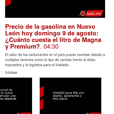
Precio de la gasolina en Nuevo
León hoy domingo 9 de agosto:
¿Cuánto cuesta el litro de Magna
. 04:30
y Premium?
El valor de los carburantes en el país puede cambiar debido a
múltiples factores como el tipo de cambio frente al dólar,
impuestos y la logística para el traslado
Infobae