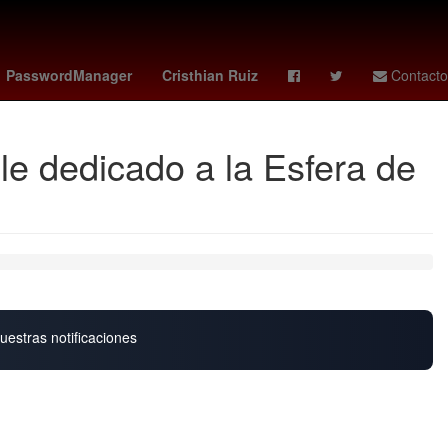
fraude
Selección de baloncesto de Estados Unidos
Gobierno
PasswordManager
Cristhian Ruiz
Contacto
le dedicado a la Esfera de
uestras notificaciones