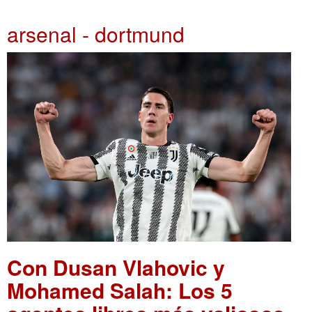
arsenal - dortmund
Con Dusan Vlahovic y
Mohamed Salah: Los 5