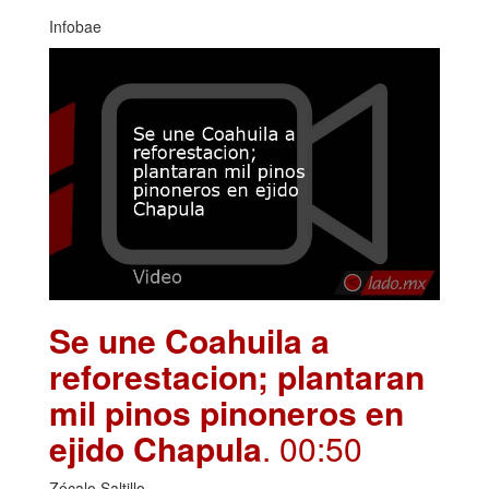
Infobae
Se une Coahuila a
reforestacion; plantaran
mil pinos pinoneros en
ejido Chapula
. 00:50
Zócalo Saltillo