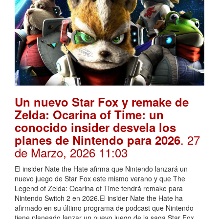
Un nuevo Star Fox y remake de
Zelda: Ocarina of Time: un
conocido insider desvela los
. 27
planes de Nintendo para 2026
de Marzo, 2026 11:03
El insider Nate the Hate afirma que Nintendo lanzará un
nuevo juego de Star Fox este mismo verano y que The
Legend of Zelda: Ocarina of Time tendrá remake para
Nintendo Switch 2 en 2026.El insider Nate the Hate ha
afirmado en su último programa de podcast que Nintendo
tiene planeado lanzar un nuevo juego de la saga Star Fox