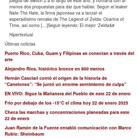
juegos de Switch 2 a lo largo de este año, y contaría con al
menos dos propuestas para dar que hablar. Según el leaker
Nate The Hate, la firma japonesa va a lanzar el
esperadísimo remake de The Legend of Zelda: Ocarina of
Time, así como […]Seguir leyendo: El mejor ‘Zelda&#
Hipertextual
Últimas noticias
Puerto Rico, Cuba, Guam y Filipinas se conectan a través del
arte
Alejandro Ríos, histórico bronce en 800 metros
Hernán Casciari contó el origen de la historia de
“Canelones”: “Se juntó un enorme sentimiento de culpa”
EN VIVO: Sigue la Mañanera del Pueblo de este 22 de enero
Frío por debajo de los -15°C el clima hoy 22 de enero 2025
Checa las marchas y concentraciones planeadas para este
22 de enero
Juan Ramón de la Fuente entabló comunicación con Marco
Rubio: Sheinbaum