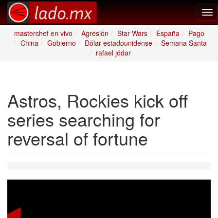
Tog
nav
masterchef en vivo
Agresión
Star Wars
España
Pago
China
Gobierno
Dólar estadounidense
Semana Santa
rafael jódar
Astros, Rockies kick off
series searching for
reversal of fortune