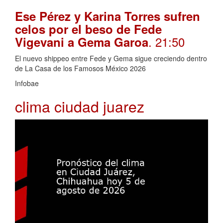
Ese Pérez y Karina Torres sufren
celos por el beso de Fede
. 21:50
Vigevani a Gema Garoa
El nuevo shippeo entre Fede y Gema sigue creciendo dentro
de La Casa de los Famosos México 2026
Infobae
clima ciudad juarez