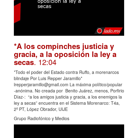
*A los compinches justicia y
gracia, a la oposición la ley a
. 12:04
secas
*Todo el poder del Estado contra Ruffo, a morenarcos
blindaje Por Luis Repper Jaramillo*
lrepperjaramillo@gmail.com La máxima político/popular
-anónima. No creada por Benito Juárez, menos, Porfirio
Díaz-: “a los amigos justicia y gracia, a los enemigos la
ley a secas” encuentra en el Sistema Morenarco: T4a,
2º PT, López Obrador, UIJE
Grupo Radiofónico y Medios