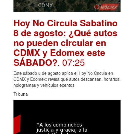
Hoy No Circula Sabatino
8 de agosto: ¿Qué autos
no pueden circular en
CDMX y Edomex este
SÁBADO?
. 07:25
Este sábado 8 de agosto aplica el Hoy No Circula en
CDMX y Edomex; revisa qué autos descansan, horarios,
hologramas y vehículos exentos
Tribuna