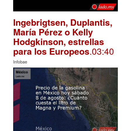
Ingebrigtsen, Duplantis,
María Pérez o Kelly
Hodgkinson, estrellas
para los Europeos
.03:40
Infobae