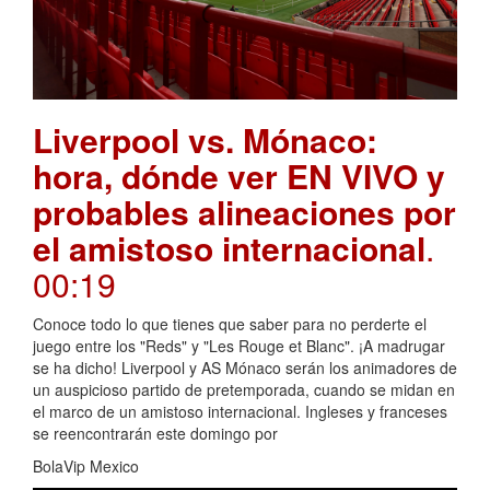
Liverpool vs. Mónaco:
hora, dónde ver EN VIVO y
probables alineaciones por
el amistoso internacional
.
00:19
Conoce todo lo que tienes que saber para no perderte el
juego entre los "Reds" y "Les Rouge et Blanc". ¡A madrugar
se ha dicho! Liverpool y AS Mónaco serán los animadores de
un auspicioso partido de pretemporada, cuando se midan en
el marco de un amistoso internacional. Ingleses y franceses
se reencontrarán este domingo por
BolaVip Mexico