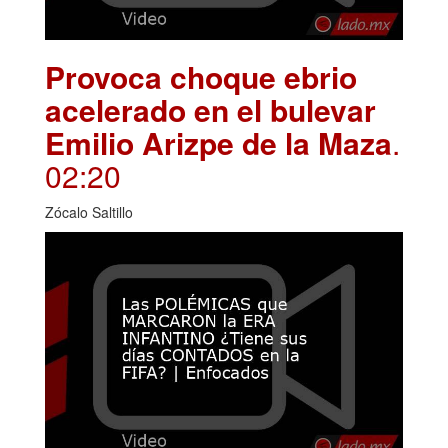
Provoca choque ebrio
acelerado en el bulevar
Emilio Arizpe de la Maza
.
02:20
Zócalo Saltillo