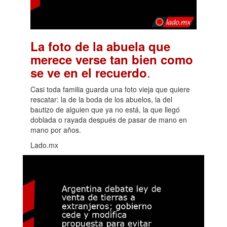
La foto de la abuela que
merece verse tan bien como
.
se ve en el recuerdo
Casi toda familia guarda una foto vieja que quiere
rescatar: la de la boda de los abuelos, la del
bautizo de alguien que ya no está, la que llegó
doblada o rayada después de pasar de mano en
mano por años.
Lado.mx