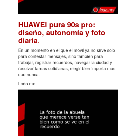
HUAWEI pura 90s pro:
diseño, autonomía y foto
.
diaria
En un momento en el que el móvil ya no sirve solo
para contestar mensajes, sino también para
trabajar, registrar recuerdos, navegar la ciudad y
resolver tareas cotidianas, elegir bien importa más
que nunca.
Lado.mx