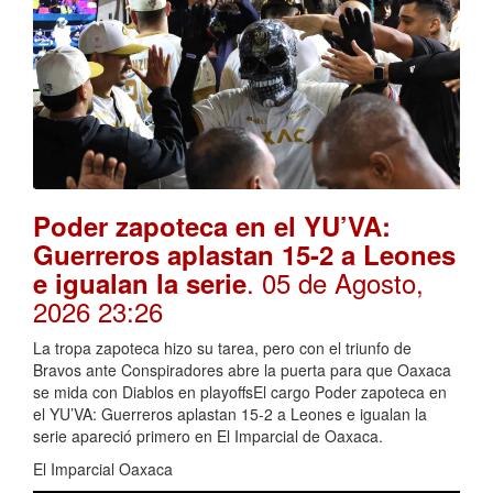
Poder zapoteca en el YU’VA:
Guerreros aplastan 15-2 a Leones
. 05 de Agosto,
e igualan la serie
2026 23:26
La tropa zapoteca hizo su tarea, pero con el triunfo de
Bravos ante Conspiradores abre la puerta para que Oaxaca
se mida con Diablos en playoffsEl cargo Poder zapoteca en
el YU’VA: Guerreros aplastan 15-2 a Leones e igualan la
serie apareció primero en El Imparcial de Oaxaca.
El Imparcial Oaxaca