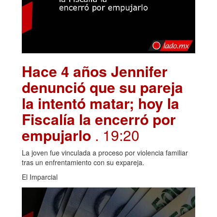
Hace 4 años Jennifer
denunció que su pareja
la intentó matar; hoy la
Fiscalía la encerró por
empujarlo
. 19:20
La joven fue vinculada a proceso por violencia familiar
tras un enfrentamiento con su expareja.
El Imparcial