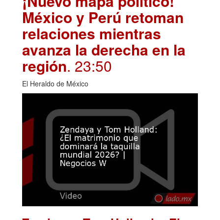
¡Nuevo mapa político!
México y Perú retoman
relaciones mientras
avanza la derecha en la
región
. 23:50
El Heraldo de México