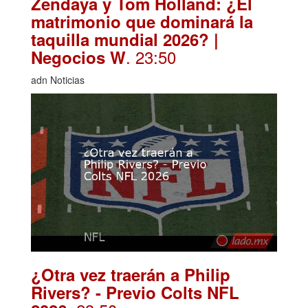
Zendaya y Tom Holland: ¿El
matrimonio que dominará la
taquilla mundial 2026? |
. 23:50
Negocios W
adn Noticias
¿Otra vez traerán a Philip
Rivers? - Previo Colts NFL