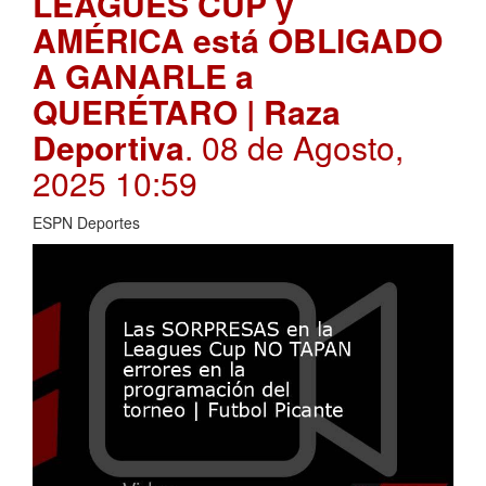
LEAGUES CUP y
AMÉRICA está OBLIGADO
A GANARLE a
QUERÉTARO | Raza
Deportiva
. 08 de Agosto,
2025 10:59
ESPN Deportes