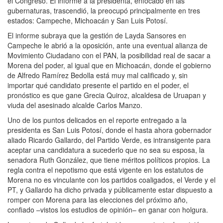
el Congreso. El informe a la presidenta, enfocado en las
gubernaturas, trascendió, la preocupó principalmente en tres
estados: Campeche, Michoacán y San Luis Potosí.
El informe subraya que la gestión de Layda Sansores en
Campeche le abrió a la oposición, ante una eventual alianza de
Movimiento Ciudadano con el PAN, la posibilidad real de sacar a
Morena del poder, al igual que en Michoacán, donde el gobierno
de Alfredo Ramírez Bedolla está muy mal calificado y, sin
importar qué candidato presente el partido en el poder, el
pronóstico es que gane Grecia Quiroz, alcaldesa de Uruapan y
viuda del asesinado alcalde Carlos Manzo.
Uno de los puntos delicados en el reporte entregado a la
presidenta es San Luis Potosí, donde el hasta ahora gobernador
aliado Ricardo Gallardo, del Partido Verde, es intransigente para
aceptar una candidatura a sucederlo que no sea su esposa, la
senadora Ruth González, que tiene méritos políticos propios. La
regla contra el nepotismo que está vigente en los estatutos de
Morena no es vinculante con los partidos coaligados, el Verde y el
PT, y Gallardo ha dicho privada y públicamente estar dispuesto a
romper con Morena para las elecciones del próximo año,
confiado –vistos los estudios de opinión– en ganar con holgura.