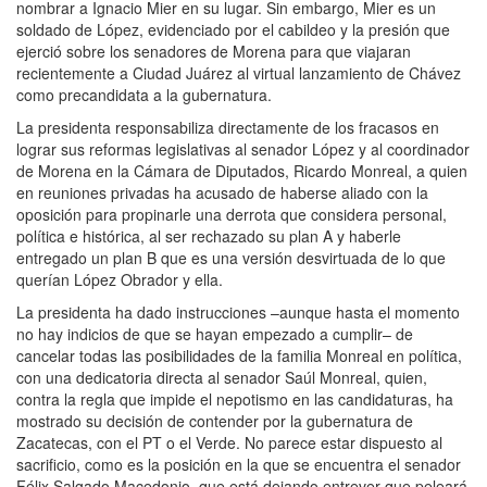
nombrar a Ignacio Mier en su lugar. Sin embargo, Mier es un
soldado de López, evidenciado por el cabildeo y la presión que
ejerció sobre los senadores de Morena para que viajaran
recientemente a Ciudad Juárez al virtual lanzamiento de Chávez
como precandidata a la gubernatura.
La presidenta responsabiliza directamente de los fracasos en
lograr sus reformas legislativas al senador López y al coordinador
de Morena en la Cámara de Diputados, Ricardo Monreal, a quien
en reuniones privadas ha acusado de haberse aliado con la
oposición para propinarle una derrota que considera personal,
política e histórica, al ser rechazado su plan A y haberle
entregado un plan B que es una versión desvirtuada de lo que
querían López Obrador y ella.
La presidenta ha dado instrucciones –aunque hasta el momento
no hay indicios de que se hayan empezado a cumplir– de
cancelar todas las posibilidades de la familia Monreal en política,
con una dedicatoria directa al senador Saúl Monreal, quien,
contra la regla que impide el nepotismo en las candidaturas, ha
mostrado su decisión de contender por la gubernatura de
Zacatecas, con el PT o el Verde. No parece estar dispuesto al
sacrificio, como es la posición en la que se encuentra el senador
Félix Salgado Macedonio, que está dejando entrever que peleará