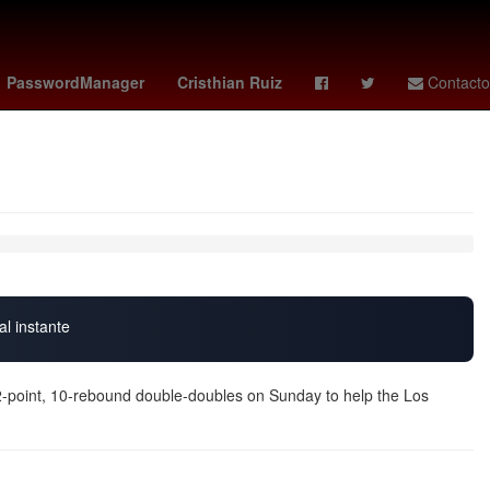
Star Wars
Cartagena de Indias
Venezolanos
América
PasswordManager
Cristhian Ruiz
Contacto
al instante
point, 10-rebound double-doubles on Sunday to help the Los