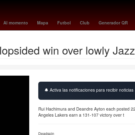
- braves
Juegos Centroamericanos y del Caribe
Detroit Pistons
Al momento
Mapa
Futbol
Club
Generador QR
lopsided win over lowly Jazz
🔔 Activa las notificaciones para recibir noticias 
Rui Hachimura and Deandre Ayton each posted 22-
Angeles Lakers earn a 131-107 victory over t
Deadspin