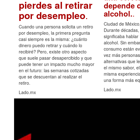
pierdes al retirar
depende d
.
alcohol.
por desempleo
.
Ciudad de México,
Cuando una persona solicita un retiro
Durante décadas, 
por desempleo, la primera pregunta
significaba hablar
casi siempre es la misma: ¿cuánto
alcohol. Sin embar
dinero puedo retirar y cuándo lo
consumo están ev
recibiré? Pero, existe otro aspecto
vez más personas
que suele pasar desapercibido y que
alternativas que l
puede tener un impacto mucho mayor
el mismo sabor, el
en el futuro: las semanas cotizadas
misma experiencia
que se descuentan al realizar el
una forma más equ
retiro.
Lado.mx
Lado.mx