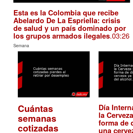
Esta es la Colombia que recibe
Abelardo De La Espriella: crisis
de salud y un país dominado por
.03:26
los grupos armados ilegales
Semana
Cuántas
Día Intern
la Cerveza
semanas
forma de d
cotizadas
una cerve