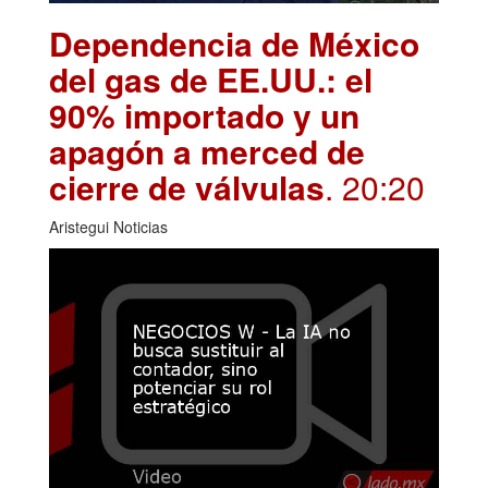
Dependencia de México
del gas de EE.UU.: el
90% importado y un
apagón a merced de
cierre de válvulas
. 20:20
Aristegui Noticias