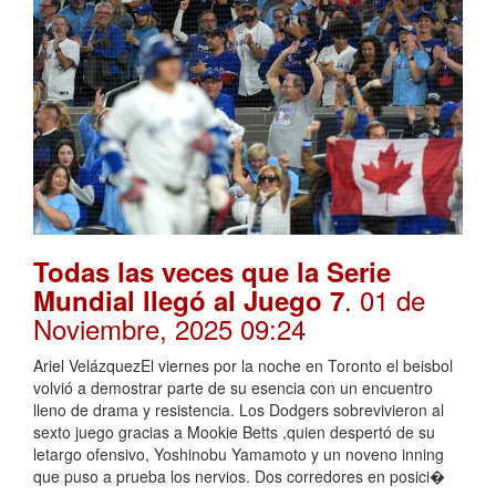
Todas las veces que la Serie
. 01 de
Mundial llegó al Juego 7
Noviembre, 2025 09:24
Ariel VelázquezEl viernes por la noche en Toronto el beisbol
volvió a demostrar parte de su esencia con un encuentro
lleno de drama y resistencia. Los Dodgers sobrevivieron al
sexto juego gracias a Mookie Betts ,quien despertó de su
letargo ofensivo, Yoshinobu Yamamoto y un noveno inning
que puso a prueba los nervios. Dos corredores en posici�