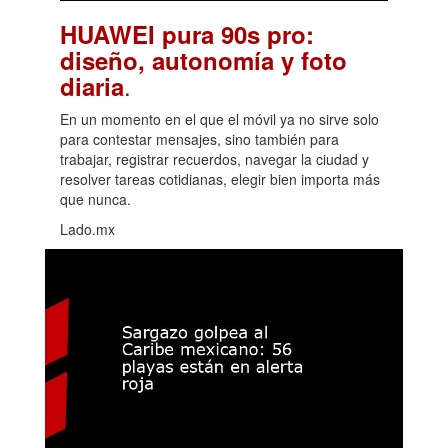
HUAWEI pura 90s pro:
diseño, autonomía y foto
.
diaria
En un momento en el que el móvil ya no sirve solo
para contestar mensajes, sino también para
trabajar, registrar recuerdos, navegar la ciudad y
resolver tareas cotidianas, elegir bien importa más
que nunca.
Lado.mx