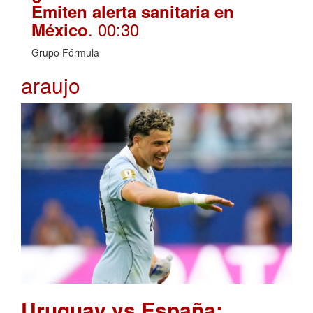
Emiten alerta sanitaria en
. 00:30
México
Grupo Fórmula
araujo
Uruguay vs España: