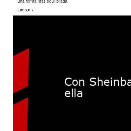
una forma más equilibrada.
Lado.mx