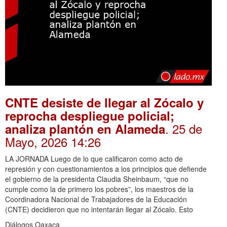
CNTE desiste de llegar al Zócalo y
reprocha despliegue policial;
. 25 de
analiza plantón en Alameda
Mayo, 2026 14:26
LA JORNADA Luego de lo que calificaron como acto de
represión y con cuestionamientos a los principios que defiende
el gobierno de la presidenta Claudia Sheinbaum, “que no
cumple como la de primero los pobres”, los maestros de la
Coordinadora Nacional de Trabajadores de la Educación
(CNTE) decidieron que no intentarán llegar al Zócalo. Esto
Diálogos Oaxaca