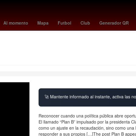
Riquelme
Ciudad Victoria
Heroica Matamoros
Fiscalía General 
Al momento
Mapa
Futbol
Club
Generador QR
Contenido descargable
🚀 Mantente informado al instante, activa las n
Reconocer cuando una política pública abre oportu
El llamado “Plan B” impulsado por la presidenta 
como un ajuste en la recaudación, sino como una 
responder a sus propios […]The post Plan B appea