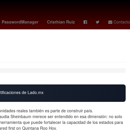
de Justicia del Estado de Zacatecas
Catedral
Sergio Mattarella
PasswordManager
Cristhian Ruiz
Contacto
otificaciones de Lado.mx
nidades reales también es parte de construir país.
Claudia Sheinbaum merece ser entendido en esa dimensión: no solo
herramienta que puede fortalecer la capacidad de los estados para
red first on Quintana Roo Hoy.