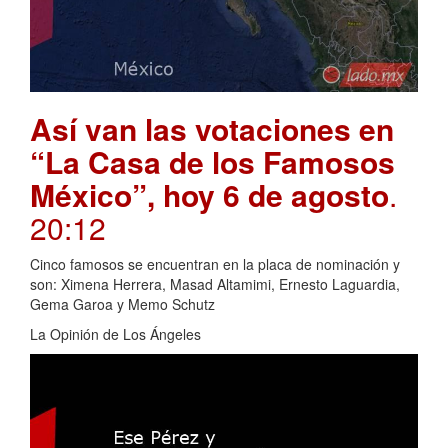
Así van las votaciones en
“La Casa de los Famosos
México”, hoy 6 de agosto
.
20:12
Cinco famosos se encuentran en la placa de nominación y
son: Ximena Herrera, Masad Altamimi, Ernesto Laguardia,
Gema Garoa y Memo Schutz
La Opinión de Los Ángeles