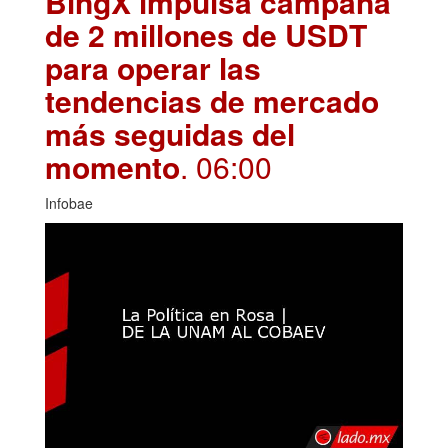
BingX impulsa campaña
de 2 millones de USDT
para operar las
tendencias de mercado
más seguidas del
momento
. 06:00
Infobae