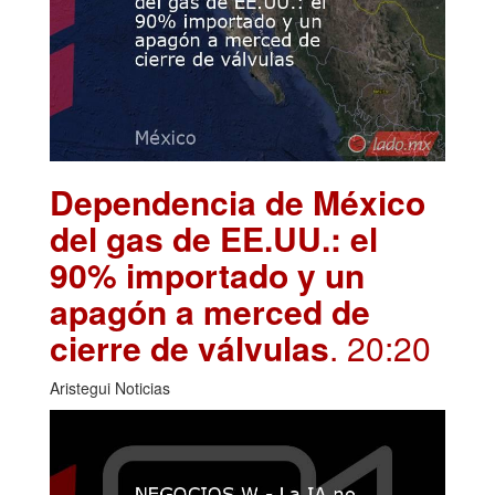
Dependencia de México
del gas de EE.UU.: el
90% importado y un
apagón a merced de
cierre de válvulas
. 20:20
Aristegui Noticias