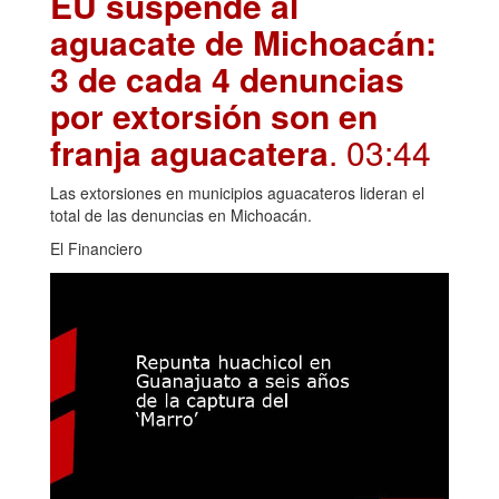
EU suspende al
aguacate de Michoacán:
3 de cada 4 denuncias
por extorsión son en
franja aguacatera
. 03:44
Las extorsiones en municipios aguacateros lideran el
total de las denuncias en Michoacán.
El Financiero