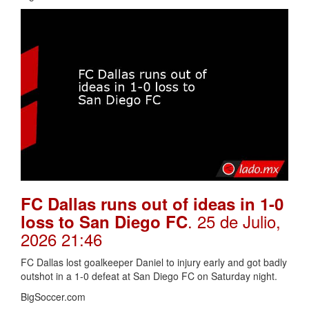
FC Dallas runs out of ideas in 1-0
. 25 de Julio,
loss to San Diego FC
2026 21:46
FC Dallas lost goalkeeper Daniel to injury early and got badly
outshot in a 1-0 defeat at San Diego FC on Saturday night.
BigSoccer.com