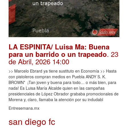
LA ESPINITA/ Luisa Ma: Buena
. 23
para un barrido o un trapeado
de Abril, 2026 14:00
>> Marcelo Ebrard ya tiene sustituto en Economía >> Hasta
con pistoleros compran medios en Puebla ANDY S. K.
BROWN* ¡Tan joven y buena para todo… o más bien, para
nada! Es Luisa María Alcalde quien en las campañas
presidenciales de López Obrador grababa promocionales de
Morena y, claro, llamaba la atención por su indudabl
Entresemana.mx
san diego fc