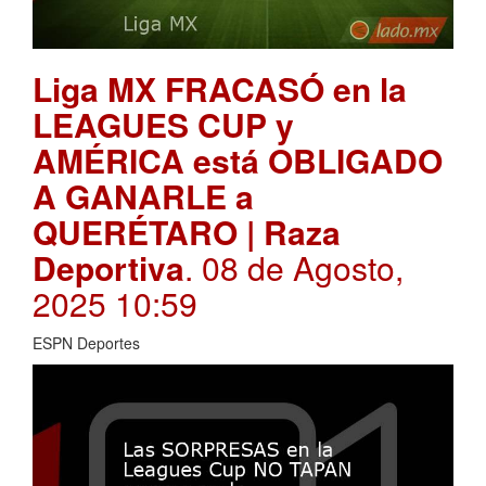
Liga MX FRACASÓ en la
LEAGUES CUP y
AMÉRICA está OBLIGADO
A GANARLE a
QUERÉTARO | Raza
Deportiva
. 08 de Agosto,
2025 10:59
ESPN Deportes