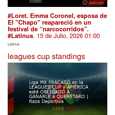
#Loret. Emma Coronel, esposa de
El "Chapo" reapareció en un
festival de “narcocorridos”.
. 15 de Julio, 2026 01:00
#Latinus
Latinus
leagues cup standings