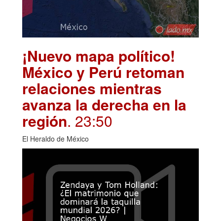
¡Nuevo mapa político!
México y Perú retoman
relaciones mientras
avanza la derecha en la
región
. 23:50
El Heraldo de México