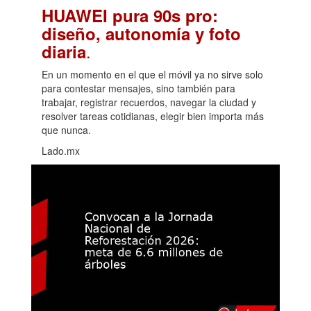
HUAWEI pura 90s pro:
diseño, autonomía y foto
.
diaria
En un momento en el que el móvil ya no sirve solo
para contestar mensajes, sino también para
trabajar, registrar recuerdos, navegar la ciudad y
resolver tareas cotidianas, elegir bien importa más
que nunca.
Lado.mx