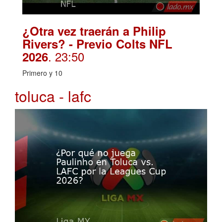
¿Otra vez traerán a Philip
Rivers? - Previo Colts NFL
. 23:50
2026
Primero y 10
toluca - lafc