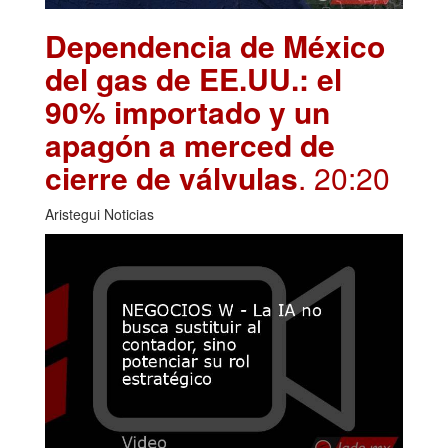
Dependencia de México
del gas de EE.UU.: el
90% importado y un
apagón a merced de
cierre de válvulas
. 20:20
Aristegui Noticias