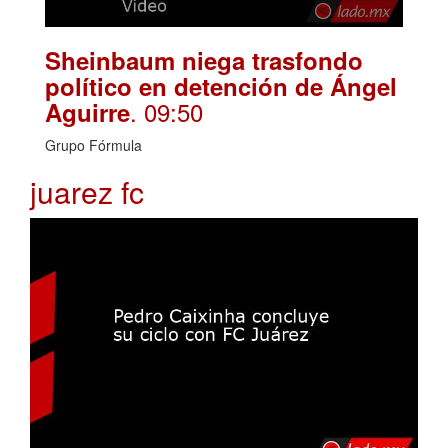
Sheinbaum niega trasfondo
político en detención de Ángel
. 09:50
Aguirre
Grupo Fórmula
juarez fc