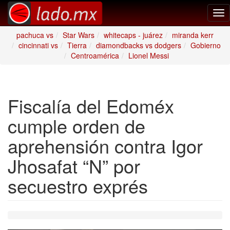
Tog
nav
pachuca vs
Star Wars
whitecaps - juárez
miranda kerr
cincinnati vs
Tierra
diamondbacks vs dodgers
Gobierno
Centroamérica
Lionel Messi
Fiscalía del Edoméx
cumple orden de
aprehensión contra Igor
Jhosafat “N” por
secuestro exprés