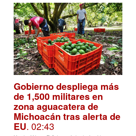
Gobierno despliega más
de 1,500 militares en
zona aguacatera de
Michoacán tras alerta de
EU
. 02:43