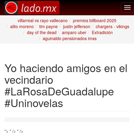
Tog
nav
villarreal vs rayo vallecano
premios billboard 2025
alito moreno
tim payne
justin jefferson
chargers - vikings
day of the dead
amparo uber
Extradición
aguinaldo pensionados imss
Yo haciendo amigos en el
vecindario
#LaRosaDeGuadalupe
#Uninovelas
">
" />
" />