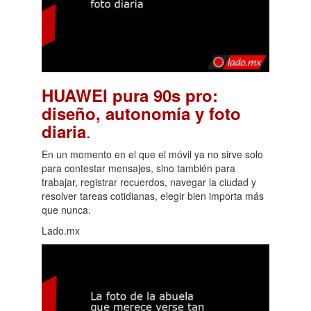
HUAWEI pura 90s pro:
diseño, autonomía y foto
.
diaria
En un momento en el que el móvil ya no sirve solo
para contestar mensajes, sino también para
trabajar, registrar recuerdos, navegar la ciudad y
resolver tareas cotidianas, elegir bien importa más
que nunca.
Lado.mx