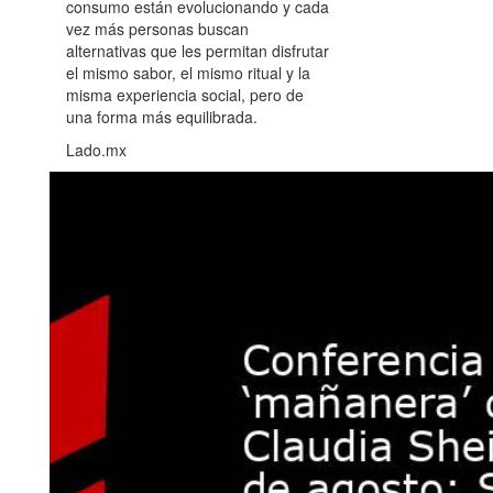
consumo están evolucionando y cada
vez más personas buscan
alternativas que les permitan disfrutar
el mismo sabor, el mismo ritual y la
misma experiencia social, pero de
una forma más equilibrada.
Lado.mx