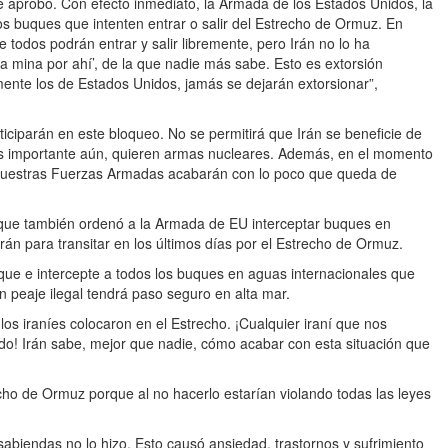
e aprobó. Con efecto inmediato, la Armada de los Estados Unidos, la
s buques que intenten entrar o salir del Estrecho de Ormuz. En
todos podrán entrar y salir libremente, pero Irán no lo ha
a mina por ahí’, de la que nadie más sabe. Esto es extorsión
almente los de Estados Unidos, jamás se dejarán extorsionar”,
iciparán en este bloqueo. No se permitirá que Irán se beneficie de
 más importante aún, quieren armas nucleares. Además, en el momento
uestras Fuerzas Armadas acabarán con lo poco que queda de
 que también ordenó a la Armada de EU interceptar buques en
án para transitar en los últimos días por el Estrecho de Ormuz.
e e intercepte a todos los buques en aguas internacionales que
 peaje ilegal tendrá paso seguro en alta mar.
s iraníes colocaron en el Estrecho. ¡Cualquier iraní que nos
ido! Irán sabe, mejor que nadie, cómo acabar con esta situación que
echo de Ormuz porque al no hacerlo estarían violando todas las leyes
sabiendas no lo hizo. Esto causó ansiedad, trastornos y sufrimiento