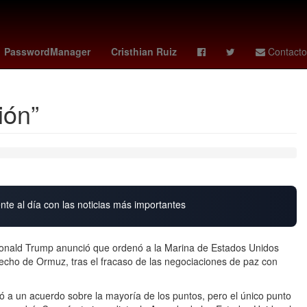
s
Henipavirus
Mario Arturo Moreno Ivanova
Nueva Italia
PasswordManager
Cristhian Ruiz
Contacto
ión”
nte al día con las noticias más importantes
 Donald Trump anunció que ordenó a la Marina de Estados Unidos
trecho de Ormuz, tras el fracaso de las negociaciones de paz con
legó a un acuerdo sobre la mayoría de los puntos, pero el único punto