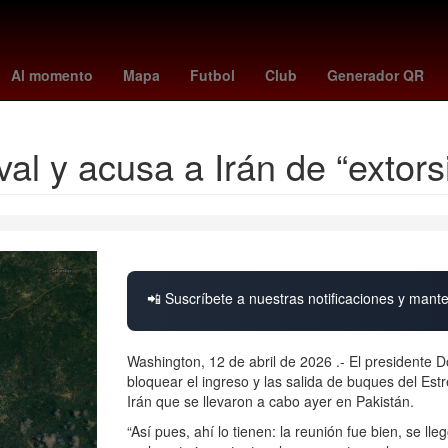
México Suena
Villa Madero
Zapotlán de Juárez
Hernán Corté
Al momento
Mapa
Futbol
Club
Generador QR
l y acusa a Irán de “extors
📲 Suscríbete a nuestras notificaciones y mante
Washington, 12 de abril de 2026 .- El presidente
bloquear el ingreso y las salida de buques del Es
Irán que se llevaron a cabo ayer en Pakistán.
“Así pues, ahí lo tienen: la reunión fue bien, se l