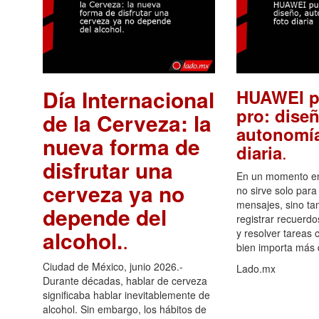
Día Internacional
HUAWEI p
pro: diseñ
de la Cerveza: la
autonomía
nueva forma de
.
diaria
disfrutar una
En un momento en 
cerveza ya no
no sirve solo para
mensajes, sino ta
depende del
registrar recuerdo
alcohol.
.
y resolver tareas c
bien importa más
Ciudad de México, junio 2026.-
Lado.mx
Durante décadas, hablar de cerveza
significaba hablar inevitablemente de
alcohol. Sin embargo, los hábitos de