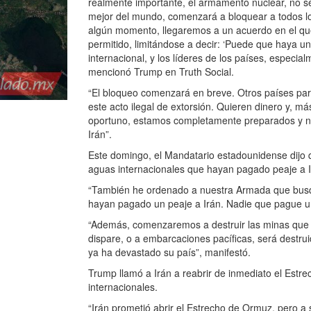
realmente importante, el armamento nuclear, no s
mejor del mundo, comenzará a bloquear a todos lo
algún momento, llegaremos a un acuerdo en el que 
permitido, limitándose a decir: ‘Puede que haya un
internacional, y los líderes de los países, especi
mencionó Trump en Truth Social.
“El bloqueo comenzará en breve. Otros países part
este acto ilegal de extorsión. Quieren dinero y,
oportuno, estamos completamente preparados y n
Irán”.
Este domingo, el Mandatario estadounidense dijo
aguas internacionales que hayan pagado peaje a Ir
“También he ordenado a nuestra Armada que busqu
hayan pagado un peaje a Irán. Nadie que pague un
“Además, comenzaremos a destruir las minas que lo
dispare, o a embarcaciones pacíficas, será destru
ya ha devastado su país”, manifestó.
Trump llamó a Irán a reabrir de inmediato el Estr
internacionales.
“Irán prometió abrir el Estrecho de Ormuz, pero a 