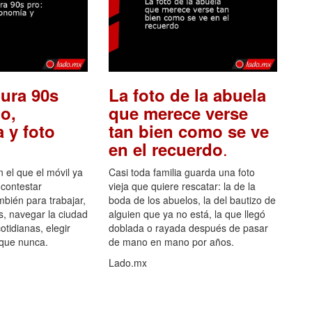
ura 90s
La foto de la abuela
o,
que merece verse
 y foto
tan bien como se ve
.
en el recuerdo
el que el móvil ya
Casi toda familia guarda una foto
 contestar
vieja que quiere rescatar: la de la
mbién para trabajar,
boda de los abuelos, la del bautizo de
s, navegar la ciudad
alguien que ya no está, la que llegó
otidianas, elegir
doblada o rayada después de pasar
 que nunca.
de mano en mano por años.
Lado.mx