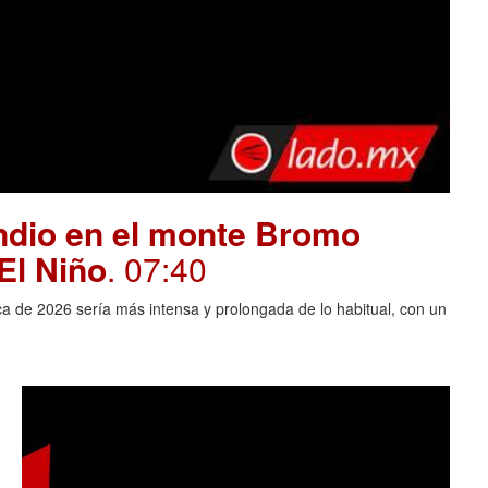
endio en el monte Bromo
El Niño
. 07:40
ca de 2026 sería más intensa y prolongada de lo habitual, con un