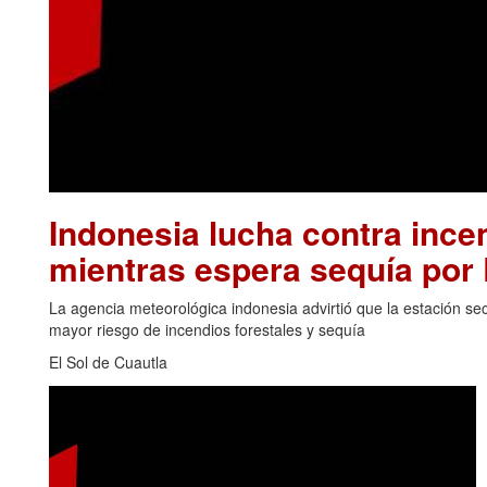
Indonesia lucha contra inc
mientras espera sequía por 
La agencia meteorológica indonesia advirtió que la estación se
mayor riesgo de incendios forestales y sequía
El Sol de Cuautla