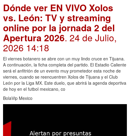
Dónde ver EN VIVO Xolos
vs. León: TV y streaming
online por la jornada 2 del
Apertura 2026
. 24 de Julio,
2026 14:18
El viernes botanero se abre con un muy lindo cruce en Tijuana.
A continuación, la ficha completa del partido. El Estadio Caliente
será el anfitrión de un evento muy prometedor esta noche de
viernes, cuando se reencuentren Xolos de Tijuana y el Club
León por la Liga MX. Este duelo, que abrirá la agenda deportiva
de hoy en el futbol mexicano, co
BolaVip Mexico