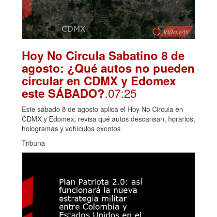
Hoy No Circula Sabatino 8 de
agosto: ¿Qué autos no pueden
circular en CDMX y Edomex
.07:25
este SÁBADO?
Este sábado 8 de agosto aplica el Hoy No Circula en
CDMX y Edomex; revisa qué autos descansan, horarios,
hologramas y vehículos exentos
Tribuna