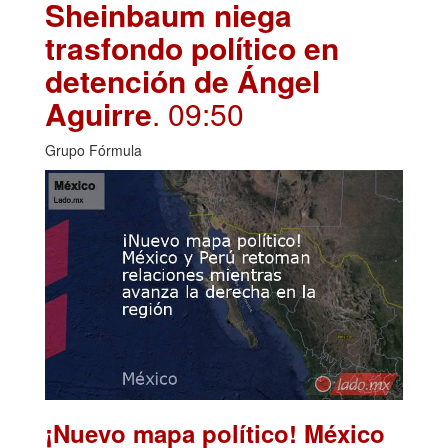
Sheinbaum niega
trasfondo político en
detención de Ángel
Aguirre
. 09:50
Grupo Fórmula
¡Nuevo mapa político! México