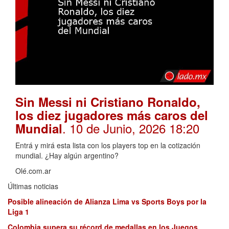
Sin Messi ni Cristiano Ronaldo,
los diez jugadores más caros del
. 10 de Junio, 2026 18:20
Mundial
Entrá y mirá esta lista con los players top en la cotización
mundial. ¿Hay algún argentino?
Olé.com.ar
Últimas noticias
Posible alineación de Alianza Lima vs Sports Boys por la
Liga 1
Colombia supera su récord de medallas en los Juegos