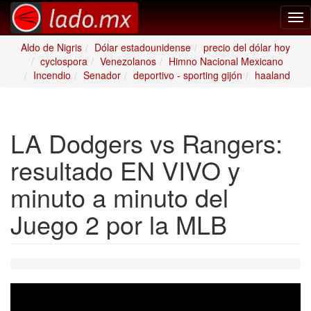
Tog
nav
Aldo de Nigris
Dólar estadounidense
precio del dólar hoy
cyclospora
Venezolanos
Himno Nacional Mexicano
Incendio
Senador
deportivo - sporting gijón
haaland
LA Dodgers vs Rangers:
resultado EN VIVO y
minuto a minuto del
Juego 2 por la MLB