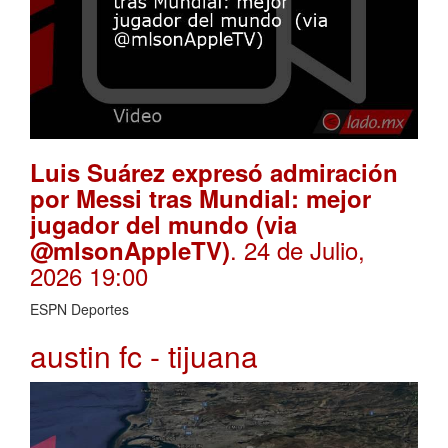
Luis Suárez expresó admiración
por Messi tras Mundial: mejor
jugador del mundo (via
. 24 de Julio,
@mlsonAppleTV)
2026 19:00
ESPN Deportes
austin fc - tijuana