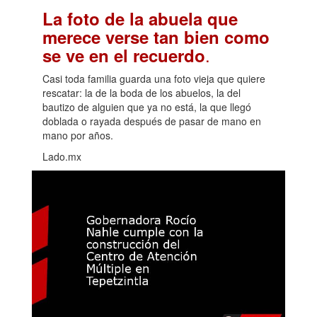
La foto de la abuela que
merece verse tan bien como
.
se ve en el recuerdo
Casi toda familia guarda una foto vieja que quiere
rescatar: la de la boda de los abuelos, la del
bautizo de alguien que ya no está, la que llegó
doblada o rayada después de pasar de mano en
mano por años.
Lado.mx