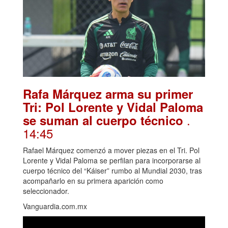
Rafa Márquez arma su primer
Tri: Pol Lorente y Vidal Paloma
.
se suman al cuerpo técnico
14:45
Rafael Márquez comenzó a mover piezas en el Tri. Pol
Lorente y Vidal Paloma se perfilan para incorporarse al
cuerpo técnico del “Káiser” rumbo al Mundial 2030, tras
acompañarlo en su primera aparición como
seleccionador.
Vanguardia.com.mx