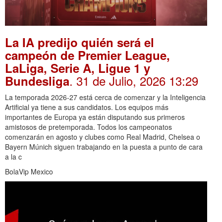
La IA predijo quién será el
campeón de Premier League,
LaLiga, Serie A, Ligue 1 y
. 31 de Julio, 2026 13:29
Bundesliga
La temporada 2026-27 está cerca de comenzar y la Inteligencia
Artificial ya tiene a sus candidatos. Los equipos más
importantes de Europa ya están disputando sus primeros
amistosos de pretemporada. Todos los campeonatos
comenzarán en agosto y clubes como Real Madrid, Chelsea o
Bayern Múnich siguen trabajando en la puesta a punto de cara
a la c
BolaVip Mexico