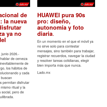
acional de
HUAWEI pura 90s
: la nueva
pro: diseño,
isfrutar
autonomía y foto
.
za ya no
diaria
el
En un momento en el que el móvil ya
no sirve solo para contestar
mensajes, sino también para trabajar,
 junio 2026.-
registrar recuerdos, navegar la ciudad
hablar de cerveza
y resolver tareas cotidianas, elegir
 inevitablemente de
bien importa más que nunca.
go, los hábitos de
Lado.mx
olucionando y cada
 buscan
es permitan disfrutar
 mismo ritual y la
 social, pero de
ilibrada.