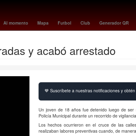
 battle after another
26 de marzo
Venezolanos
Boston Celtics
Al momento
Mapa
Futbol
Club
Generador QR
dradas y acabó arrestado
💙 Suscríbete a nuestras notificaciones y obtén 
Un joven de 18 años fue detenido luego de ser
Policía Municipal durante un recorrido de vigilanci
Los hechos ocurrieron en el cruce de las calles 
realizaban labores preventivas cuando, de manera 