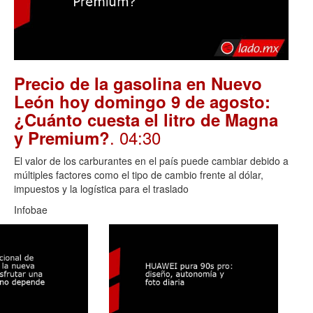
Precio de la gasolina en Nuevo
León hoy domingo 9 de agosto:
¿Cuánto cuesta el litro de Magna
. 04:30
y Premium?
El valor de los carburantes en el país puede cambiar debido a
múltiples factores como el tipo de cambio frente al dólar,
impuestos y la logística para el traslado
Infobae