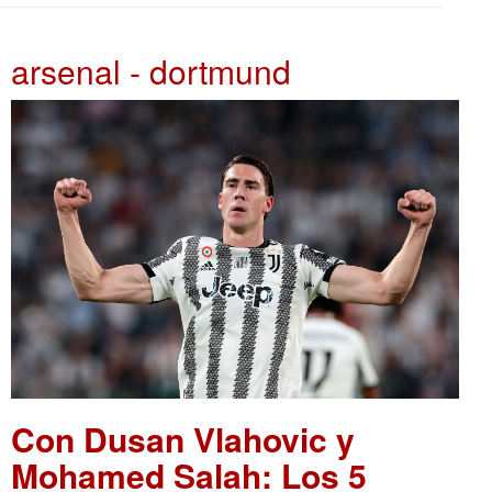
arsenal - dortmund
Con Dusan Vlahovic y
Mohamed Salah: Los 5