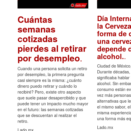
Cuántas
Día Intern
la Cerveza
semanas
forma de d
cotizadas
una cerve
pierdes al retirar
depende d
.
alcohol.
por desempleo
.
Ciudad de México,
Cuando una persona solicita un retiro
Durante décadas, 
por desempleo, la primera pregunta
significaba hablar
casi siempre es la misma: ¿cuánto
alcohol. Sin embar
dinero puedo retirar y cuándo lo
consumo están ev
recibiré? Pero, existe otro aspecto
vez más personas
que suele pasar desapercibido y que
alternativas que l
puede tener un impacto mucho mayor
el mismo sabor, el
en el futuro: las semanas cotizadas
misma experiencia
que se descuentan al realizar el
una forma más equ
retiro.
Lado.mx
Lado.mx