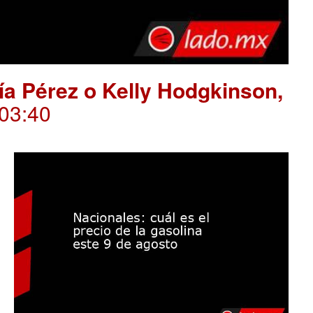
ría Pérez o Kelly Hodgkinson,
.03:40