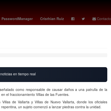
Issa López
Miami Marlins
playstation plus juegos
PasswordManager
Cristhian Ruiz
Contacto
noticias en tiempo real
 señalado como responsable de causar daños a una patrulla de la
a en el fraccionamiento Villas de las Fuentes.
Villas de Vallarta y Villas de Nuevo Vallarta, donde los oficiales
repentina, un sujeto comenzó a lanzar piedras contra la unidad.