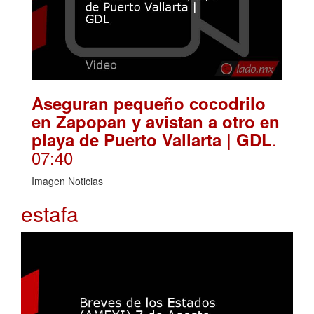
Aseguran pequeño cocodrilo
en Zapopan y avistan a otro en
.
playa de Puerto Vallarta | GDL
07:40
Imagen Noticias
estafa