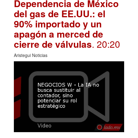
Dependencia de México
del gas de EE.UU.: el
90% importado y un
apagón a merced de
cierre de válvulas
. 20:20
Aristegui Noticias