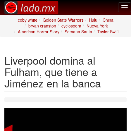
Tog
nav
coby white
Golden State Warriors
Hulu
China
bryan cranston
cyclospora
Nueva York
American Horror Story
Semana Santa
Taylor Swift
Liverpool domina al
Fulham, que tiene a
Jiménez en la banca