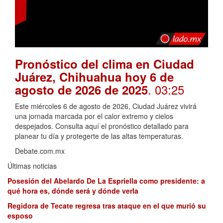
Pronóstico del clima en Ciudad
Juárez, Chihuahua hoy 6 de
. 03:25
agosto de 2026 de 2025
Este miércoles 6 de agosto de 2026, Ciudad Juárez vivirá
una jornada marcada por el calor extremo y cielos
despejados. Consulta aquí el pronóstico detallado para
planear tu día y protegerte de las altas temperaturas.
Debate.com.mx
Últimas noticias
Posesión del Abelardo De La Espriella como presidente: a
qué hora es, dónde será y dónde verla
Regidora de Tecate regresa tras ataque en el que murió su
esposo