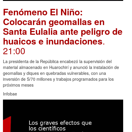
Fenómeno El Niño:
Colocarán geomallas en
Santa Eulalia ante peligro de
huaicos e inundaciones
.
21:00
La presidenta de la República encabezó la supervisión del
material almacenado en Huarochirí y anunció la instalación de
geomallas y diques en quebradas vulnerables, con una
inversión de S/70 millones y trabajos programados para los
próximos meses
Infobae