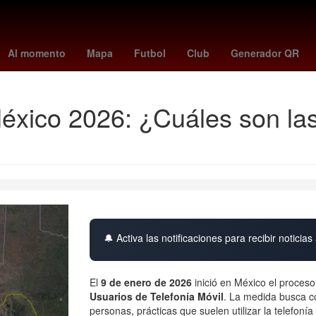
Rogelio Funes Mori
mexico vs
Antoine Griezmann
California
Al momento
Mapa
Futbol
Club
Generador QR
éxico 2026: ¿Cuáles son las
🔔 Activa las notificaciones para recibir noticias 
El
9 de enero de 2026
inició en México el proces
Usuarios de Telefonía Móvil
. La medida busca co
personas, prácticas que suelen utilizar la telefoní