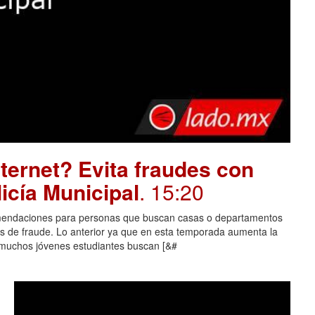
ternet? Evita fraudes con
icía Municipal
. 15:20
comendaciones para personas que buscan casas o departamentos
mas de fraude. Lo anterior ya que en esta temporada aumenta la
 muchos jóvenes estudiantes buscan [&#