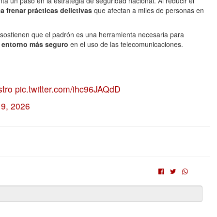
ta un paso en la estrategia de seguridad nacional. Al reducir el
 frenar prácticas delictivas
que afectan a miles de personas en
sostienen que el padrón es una herramienta necesaria para
n entorno más seguro
en el uso de las telecomunicaciones.
tro
pic.twitter.com/ihc96JAQdD
 9, 2026