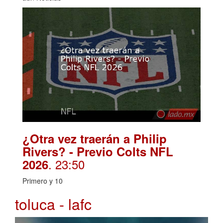
¿Otra vez traerán a Philip
Rivers? - Previo Colts NFL
. 23:50
2026
Primero y 10
toluca - lafc