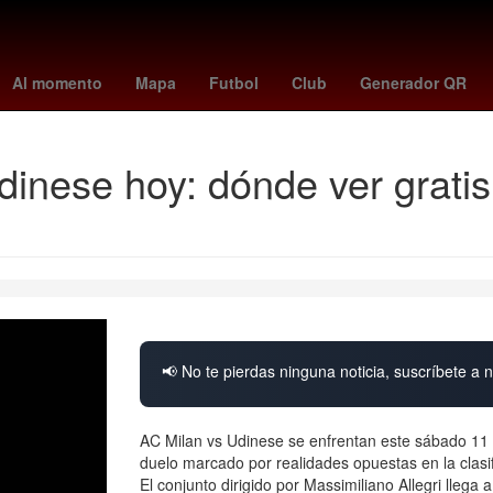
 & Gamble
Agresión
enciso paraguay
6 de abril
La Torre Oscu
Al momento
Mapa
Futbol
Club
Generador QR
inese hoy: dónde ver gratis
📢 No te pierdas ninguna noticia, suscríbete a n
AC Milan vs Udinese se enfrentan este sábado 11 de
duelo marcado por realidades opuestas en la clasif
El conjunto dirigido por Massimiliano Allegri llega