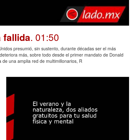
fallida
. 01:50
dos presumió, sin sustento, durante décadas ser el más
e deteriora más, sobre todo desde el primer mandato de Donald
 de una amplia red de multimillonarios, R