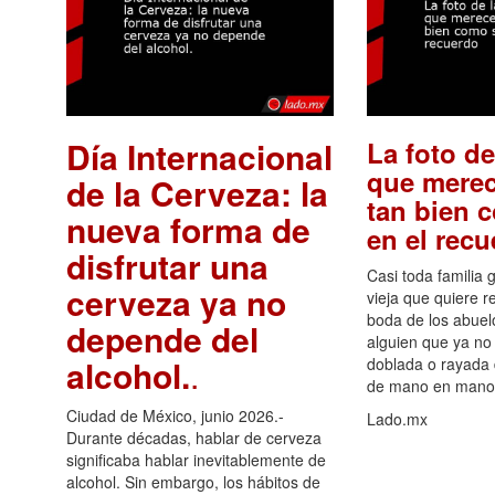
Día Internacional
La foto de
que merec
de la Cerveza: la
tan bien 
nueva forma de
en el rec
disfrutar una
Casi toda familia 
cerveza ya no
vieja que quiere re
boda de los abuelo
depende del
alguien que ya no 
alcohol.
.
doblada o rayada
de mano en mano 
Ciudad de México, junio 2026.-
Lado.mx
Durante décadas, hablar de cerveza
significaba hablar inevitablemente de
alcohol. Sin embargo, los hábitos de