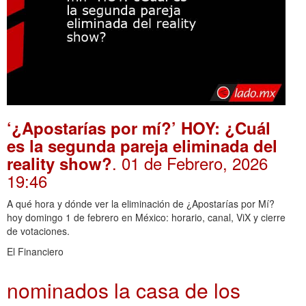
‘¿Apostarías por mí?’ HOY: ¿Cuál
es la segunda pareja eliminada del
. 01 de Febrero, 2026
reality show?
19:46
A qué hora y dónde ver la eliminación de ¿Apostarías por Mí?
hoy domingo 1 de febrero en México: horario, canal, ViX y cierre
de votaciones.
El Financiero
nominados la casa de los