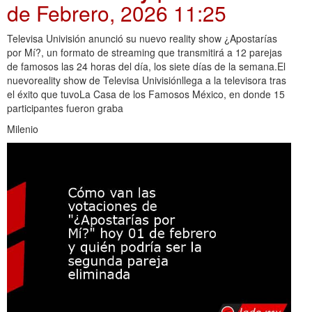
de Febrero, 2026 11:25
Televisa Univisión anunció su nuevo reality show ¿Apostarías
por Mí?, un formato de streaming que transmitirá a 12 parejas
de famosos las 24 horas del día, los siete días de la semana.El
nuevoreality show de Televisa Univisiónllega a la televisora tras
el éxito que tuvoLa Casa de los Famosos México, en donde 15
participantes fueron graba
Milenio