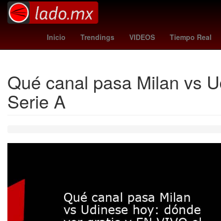
Nevado de Toluca
Independientes
Procter
Inicio
Trendings
VIDEOS
Tiempo Real
Qué canal pasa Milan vs Ud
Serie A