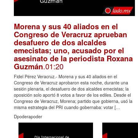
Morena y sus 40 aliados en el
Congreso de Veracruz aprueban
desafuero de dos alcaldes
emecistas; uno, acusado por el
asesinato de la periodista Roxana
.01:20
Guzmán
Fidel Pérez Veracruz.- Morena y sus 40 aliados en el
Congreso de Veracruz aprobaron esta noche, durante una
sesión plenaria, el desafuero de dos alcaldes emecistas; la
oposición solo aportó 8 votos a favor de los ediles. Desde el
Congreso de Veracruz, Morena; partido que gobierna, usó la
misma estrategia del PRI cuando gobernaba: votar […
Dpoderapoder