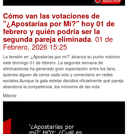
Cómo van las votaciones de
"¿Apostarías por Mí?" hoy 01 de
febrero y quién podría ser la
. 01 de
segunda pareja eliminada
Febrero, 2026 15:25
La tensión en ‘¿Apostarías por mí?’ alcanza su punto máximo
este domingo 01 de febrero. La segunda semana de
eliminaciones ha generado gran expectación entre los fans,
quienes siguen de cerca cada voto y comentario en redes
sociales.Aunque la gala estelar decidirá oficialmente qué pareja
abandona la competencia, los números de las vota
Milenio