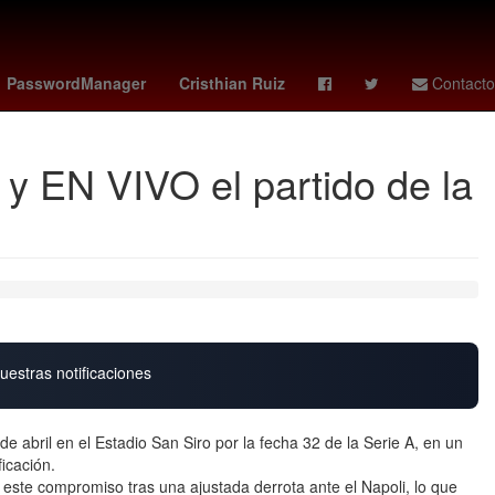
ra
Paco López
Apollo Crews
james tolkan
PasswordManager
Cristhian Ruiz
Contacto
 y EN VIVO el partido de la
uestras notificaciones
 abril en el Estadio San Siro por la fecha 32 de la Serie A, en un
icación.
 a este compromiso tras una ajustada derrota ante el Napoli, lo que