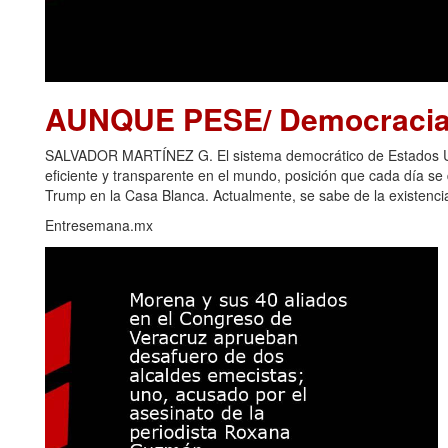
AUNQUE PESE/ Democracia 
SALVADOR MARTÍNEZ G. El sistema democrático de Estados Uni
eficiente y transparente en el mundo, posición que cada día s
Trump en la Casa Blanca. Actualmente, se sabe de la existencia
Entresemana.mx