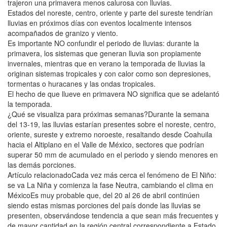
trajeron una primavera menos calurosa con lluvias.
Estados del noreste, centro, oriente y parte del sureste tendrían
lluvias en próximos días con eventos localmente intensos
acompañados de granizo y viento.
Es importante NO confundir el periodo de lluvias: durante la
primavera, los sistemas que generan lluvia son propiamente
invernales, mientras que en verano la temporada de lluvias la
originan sistemas tropicales y con calor como son depresiones,
tormentas o huracanes y las ondas tropicales.
El hecho de que llueve en primavera NO significa que se adelantó
la temporada.
¿Qué se visualiza para próximas semanas?Durante la semana
del 13-19, las lluvias estarían presentes sobre el noreste, centro,
oriente, sureste y extremo noroeste, resaltando desde Coahuila
hacia el Altiplano en el Valle de México, sectores que podrían
superar 50 mm de acumulado en el periodo y siendo menores en
las demás porciones.
Artículo relacionadoCada vez más cerca el fenómeno de El Niño:
se va La Niña y comienza la fase Neutra, cambiando el clima en
MéxicoEs muy probable que, del 20 al 26 de abril continúen
siendo estas mismas porciones del país donde las lluvias se
presenten, observándose tendencia a que sean más frecuentes y
de mayor cantidad en la región central correspondiente a Estado