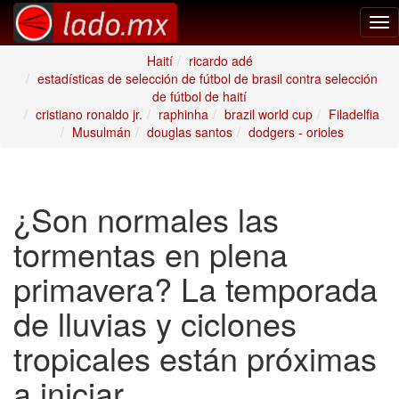
Tog
nav
Haití
ricardo adé
estadísticas de selección de fútbol de brasil contra selección
de fútbol de haití
cristiano ronaldo jr.
raphinha
brazil world cup
Filadelfia
Musulmán
douglas santos
dodgers - orioles
¿Son normales las
tormentas en plena
primavera? La temporada
de lluvias y ciclones
tropicales están próximas
a iniciar