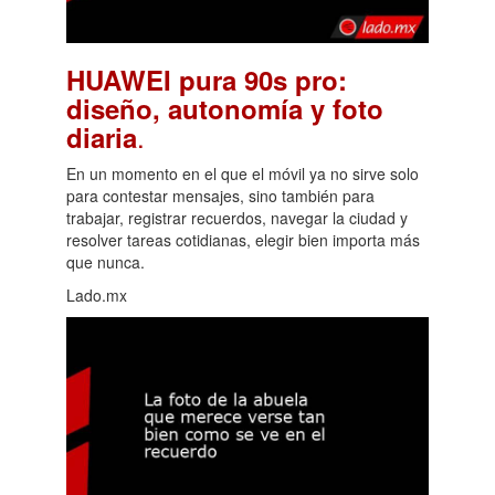
HUAWEI pura 90s pro:
diseño, autonomía y foto
.
diaria
En un momento en el que el móvil ya no sirve solo
para contestar mensajes, sino también para
trabajar, registrar recuerdos, navegar la ciudad y
resolver tareas cotidianas, elegir bien importa más
que nunca.
Lado.mx