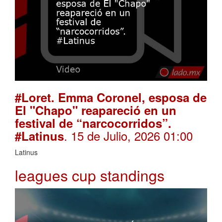
#Loret. Emma Coronel, esposa de
El "Chapo" reapareció en un
festival de “narcocorridos”.
. 15 de Julio, 2026 01:00
#Latinus
Latinus
leagues cup standings