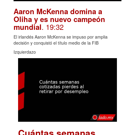
Aaron McKenna domina a
Oliha y es nuevo campeón
. 19:32
mundial
El irlandés Aaron McKenna se impuso por amplia
decisión y conquistó el título medio de la FIB
Izquierdazo
Cuántas semanas