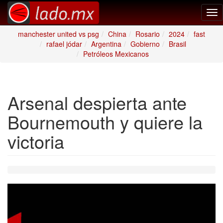
Tog
nav
manchester united vs psg
China
Rosario
2024
fast
rafael jódar
Argentina
Gobierno
Brasil
Petróleos Mexicanos
Arsenal despierta ante
Bournemouth y quiere la
victoria