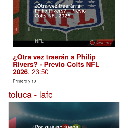
¿Otra vez traerán a Philip
Rivers? - Previo Colts NFL
. 23:50
2026
Primero y 10
toluca - lafc